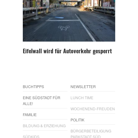
Eifelwall wird für Autoverkehr gesperrt
BUCHTIPPS
NEWSLETTER
EINE SÜDSTADT FÜR
LUNCH TIME
ALLE!
WOCHENEND-FREUDEN
FAMILIE
POLITIK
BILDUNG & ERZIEHUNG
BÜRGERBETEILIGUNG
SÜDKIDS
PARKSTADT SÜD