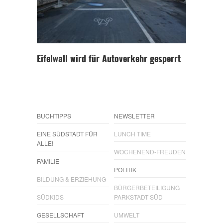
Eifelwall wird für Autoverkehr gesperrt
BUCHTIPPS
NEWSLETTER
EINE SÜDSTADT FÜR
LUNCH TIME
ALLE!
WOCHENEND-FREUDEN
FAMILIE
POLITIK
BILDUNG & ERZIEHUNG
BÜRGERBETEILIGUNG
SÜDKIDS
PARKSTADT SÜD
GESELLSCHAFT
UMWELT