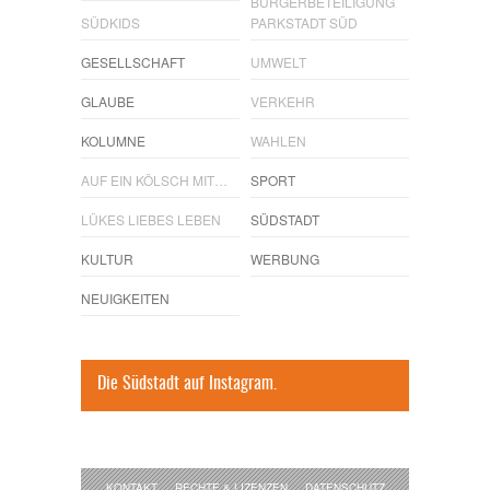
BÜRGERBETEILIGUNG
SÜDKIDS
PARKSTADT SÜD
GESELLSCHAFT
UMWELT
GLAUBE
VERKEHR
KOLUMNE
WAHLEN
AUF EIN KÖLSCH MIT…
SPORT
LÜKES LIEBES LEBEN
SÜDSTADT
KULTUR
WERBUNG
NEUIGKEITEN
Die Südstadt auf Instagram.
KONTAKT
RECHTE & LIZENZEN
DATENSCHUTZ