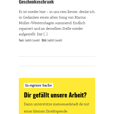
Geschenkeschrank
Er ist wieder hier – in uns´rem Revier, denke ich,
in Gedanken einen alten Song von Marius
Müller-Westernhagen summend. Endlich
repariert und an derselben Stelle wieder
aufgestellt: Der […]
Text:
Judith Levold
Bild:
Judith Levold
In eigener Sache
Dir gefällt unsere Arbeit?
Dann unterstütze meinesuedstadt.de mit
einer kleinen Direktspende.