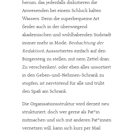
herum, das jedenfalls diskutieren die
Anwesenden bei einem Schluck kalten
Wassers. Denn die superbequeme Art
(leider auch in der überwiegend
akademischen und wohlhabenden Südstadt
immer mehr in Mode,
Beobachtung der
Redaktion
), Aussortiertes einfach auf den
Bürgersteig zu stellen, mit nem Zettel dran:
Zu verschenken!, oder eben alles unsortiert
in den Geben-und-Nehmen-Schrank zu
stopfen, ist nervtötend für alle und trübt
den Spaß am Schrank.
Die Organisationsstruktur wird derzeit neu
In eigener Sache
strukturiert, doch wer gerne als Pat*in
Dir gefällt unsere Arbeit?
mitmachen und sich mit anderen Pat*innen
vernetzen will, kann sich kurz per Mail