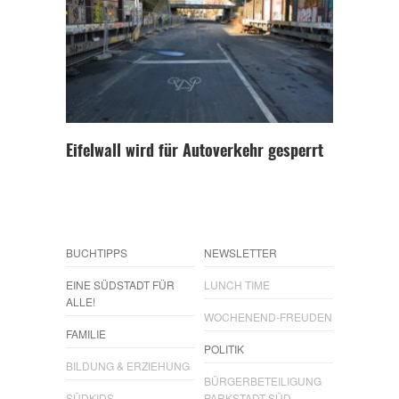
Eifelwall wird für Autoverkehr gesperrt
BUCHTIPPS
NEWSLETTER
EINE SÜDSTADT FÜR
LUNCH TIME
ALLE!
WOCHENEND-FREUDEN
FAMILIE
POLITIK
BILDUNG & ERZIEHUNG
BÜRGERBETEILIGUNG
SÜDKIDS
PARKSTADT SÜD