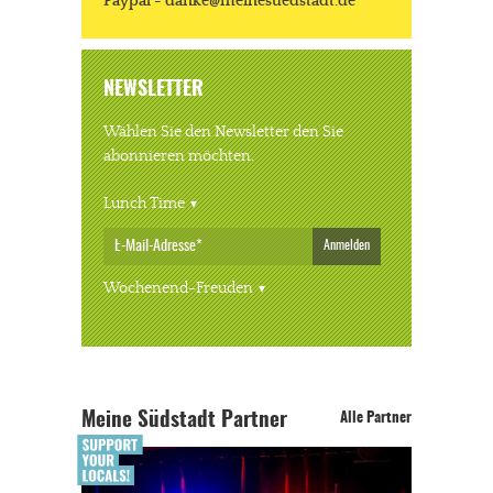
Paypal - danke@meinesuedstadt.de
NEWSLETTER
Wählen Sie den Newsletter den Sie
abonnieren möchten.
Lunch Time
Anmelden
Wochenend-Freuden
Meine Südstadt Partner
Alle Partner