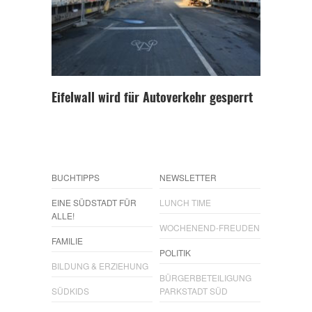
Eifelwall wird für Autoverkehr gesperrt
BUCHTIPPS
NEWSLETTER
EINE SÜDSTADT FÜR
LUNCH TIME
ALLE!
WOCHENEND-FREUDEN
FAMILIE
POLITIK
BILDUNG & ERZIEHUNG
BÜRGERBETEILIGUNG
SÜDKIDS
PARKSTADT SÜD