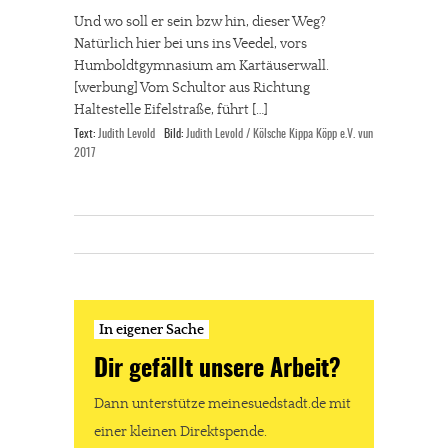
Und wo soll er sein bzw hin, dieser Weg?
Natürlich hier bei uns ins Veedel, vors
Humboldtgymnasium am Kartäuserwall.
[werbung] Vom Schultor aus Richtung
Haltestelle Eifelstraße, führt […]
Text:
Judith Levold
Bild:
Judith Levold / Kölsche Kippa Köpp e.V. vun
2017
In eigener Sache
Dir gefällt unsere Arbeit?
Dann unterstütze meinesuedstadt.de mit
einer kleinen Direktspende.