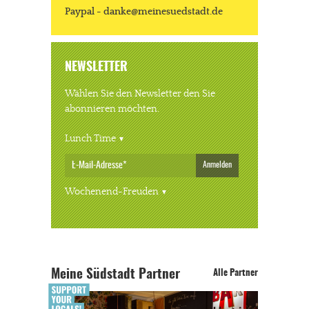
Paypal - danke@meinesuedstadt.de
NEWSLETTER
Wählen Sie den Newsletter den Sie
abonnieren möchten.
Lunch Time
Anmelden
Wochenend-Freuden
Meine Südstadt Partner
Alle Partner