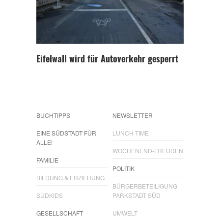
Eifelwall wird für Autoverkehr gesperrt
BUCHTIPPS
NEWSLETTER
EINE SÜDSTADT FÜR
LUNCH TIME
ALLE!
WOCHENEND-FREUDEN
FAMILIE
POLITIK
BILDUNG & ERZIEHUNG
BÜRGERBETEILIGUNG
SÜDKIDS
PARKSTADT SÜD
GESELLSCHAFT
UMWELT