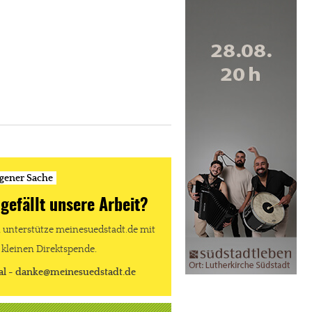
igener Sache
 gefällt unsere Arbeit?
unterstütze meinesuedstadt.de mit
 kleinen Direktspende.
al - danke@meinesuedstadt.de