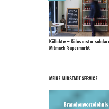
Köllektiv – Kölns erster solidar
Mitmach-Supermarkt
MEINE SÜDSTADT SERVICE
Branchenverzeichnis