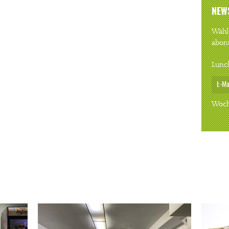
NEW
Wähle
abon
Lunc
Woch