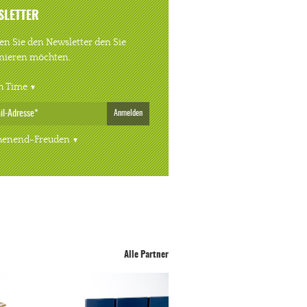
SLETTER
n Sie den Newsletter den Sie
nieren möchten.
h Time
Anmelden
enend-Freuden
Alle Partner