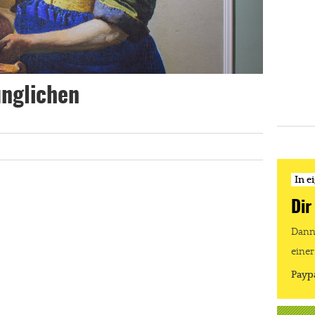
nglichen
In e
Dir
Dann 
einer
Payp