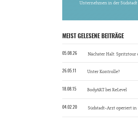
Unternehmen in der Südstadt
MEIST GELESENE BEITRÄGE
05.08.26
Nächster Halt: Spritztour 
26.05.11
Unter Kontrolle?
18.08.15
BodyART bei ReLevel
04.02.20
Südstadt-Arzt operiert i