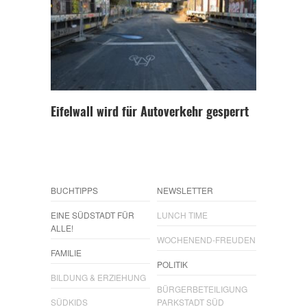
Eifelwall wird für Autoverkehr gesperrt
BUCHTIPPS
NEWSLETTER
EINE SÜDSTADT FÜR
LUNCH TIME
ALLE!
WOCHENEND-FREUDEN
FAMILIE
POLITIK
BILDUNG & ERZIEHUNG
BÜRGERBETEILIGUNG
SÜDKIDS
PARKSTADT SÜD