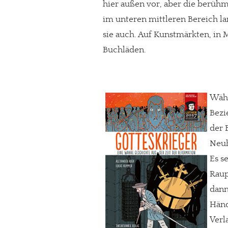
hier außen vor, aber die berühm
im unteren mittleren Bereich lan
sie auch. Auf Kunstmärkten, in 
Buchläden.
Währ
Bezi
der 
Neuh
Es s
Raup
dann
Händ
Verl