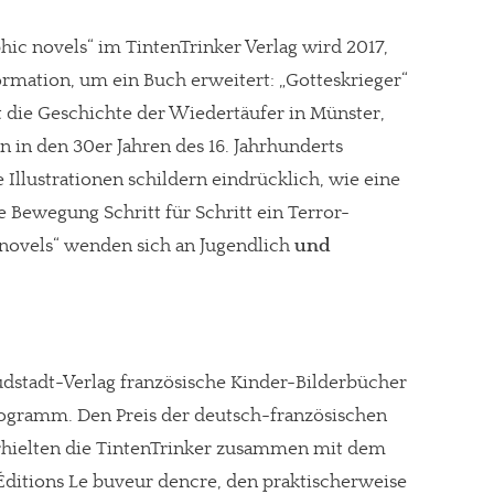
hic novels“ im TintenTrinker Verlag wird 2017,
rmation, um ein Buch erweitert: „Gotteskrieger“
lt die Geschichte der Wiedertäufer in Münster,
n in den 30er Jahren des 16. Jahrhunderts
 Illustrationen schildern eindrücklich, wie eine
se Bewegung Schritt für Schritt ein Terror-
 novels“ wenden sich an Jugendlich
und
üdstadt-Verlag französische Kinder-Bilderbücher
re Arbeit?
ogramm. Den Preis der deutsch-französischen
erhielten die TintenTrinker zusammen mit dem
ch Partnerprofile und Werbung. Beide Einnahmequellen sind in den let
ditions Le buveur dencre, den praktischerweise
erstattung schätzen, kannst Du uns mit einer kleinen Spende unterstüt