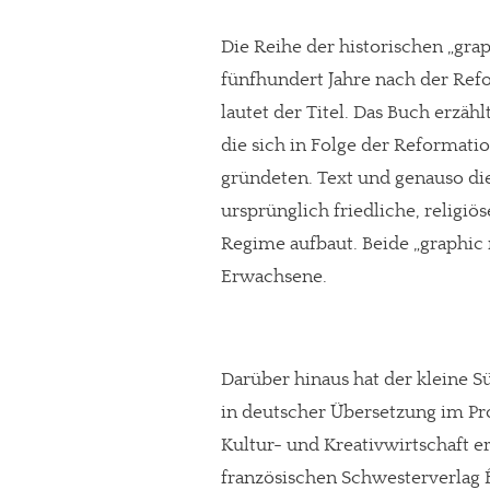
Die Reihe der historischen „grap
fünfhundert Jahre nach der Refo
lautet der Titel. Das Buch erzäh
die sich in Folge der Reformatio
gründeten. Text und genauso die
ursprünglich friedliche, religiö
Regime aufbaut. Beide „graphic
Erwachsene.
In eigener Sache
Darüber hinaus hat der kleine S
Dir gefällt unse
in deutscher Übersetzung im Pr
Kultur- und Kreativwirtschaft 
meinesuedstadt.de finanziert sich dur
französischen Schwesterverlag É
Solltest Du unsere unabhängige Bericht