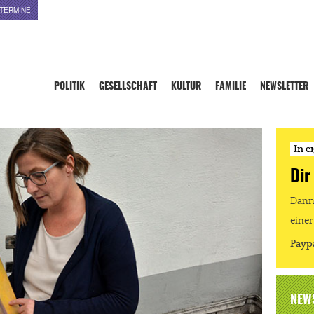
TERMINE
POLITIK
GESELLSCHAFT
KULTUR
FAMILIE
NEWSLETTER
In e
Dir
Dann 
einer
Payp
NEW