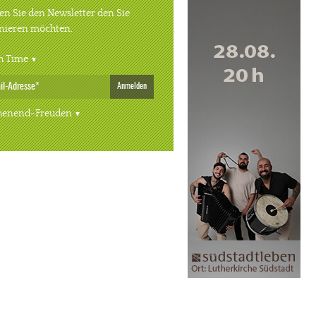
n Sie den Newsletter den Sie
nieren möchten.
h Time
Anmelden
enend-Freuden