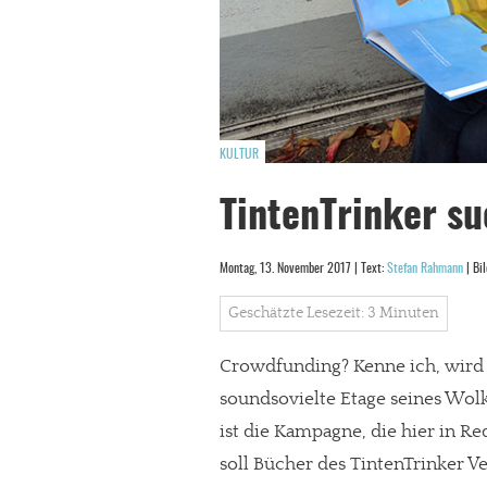
KULTUR
TintenTrinker su
Montag, 13. November 2017 | Text:
Stefan Rahmann
| Bi
Geschätzte Lesezeit: 3 Minuten
Crowdfunding? Kenne ich, wird 
soundsovielte Etage seines Wolk
ist die Kampagne, die hier in R
soll Bücher des TintenTrinker Ve