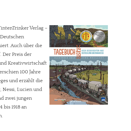
TintenTrinker Verlag –
n Deutschen
iert. Auch über die
. Der Preis der
und Kreativwirtschaft
 erschien 100 Jahre
ges und erzählt die
 Nessi, Lucien und
nd zwei jungen
4 bis 1918 an
n.