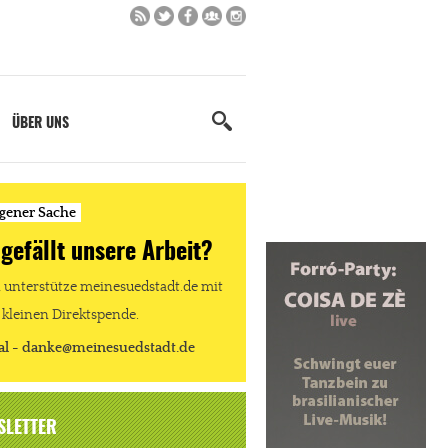
ÜBER UNS
igener Sache
 gefällt unsere Arbeit?
unterstütze meinesuedstadt.de mit
 kleinen Direktspende.
al - danke@meinesuedstadt.de
SLETTER