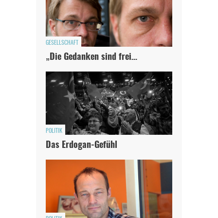
JETZT SPENDEN
Schon erledigt!
GESELLSCHAFT
„Die Gedanken sind frei…
POLITIK
Das Erdogan-Gefühl