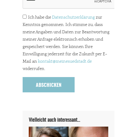
Ich habe die
Datenschutzerklärung
zur
Kenntnis genommen. Ich stimme zu, dass
meine Angaben und Daten zur Beantwortung
meiner Anfrage elektronisch erhoben und
gespeichert werden. Sie können Ihre
Einwilligung jederzeit für die Zukunft per E-
Mail an
kontakt
@meinesuedstadt.de
In eigener Sache
widerrufen.
Dir gefällt unsere Arbeit?
meinesuedstadt.de finanziert sich durch Partnerprofile und
Werbung. Beide Einnahmequellen sind in den letzten Monaten
stark zurückgegangen.
Solltest Du unsere unabhängige Berichterstattung schätzen,
Vielleicht auch interessant…
kannst Du uns mit einer kleinen Spende unterstützen.
Paypal - danke@meinesuedstadt.de