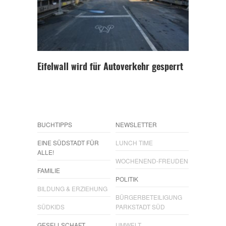
Eifelwall wird für Autoverkehr gesperrt
BUCHTIPPS
NEWSLETTER
EINE SÜDSTADT FÜR
LUNCH TIME
ALLE!
WOCHENEND-FREUDEN
FAMILIE
POLITIK
BILDUNG & ERZIEHUNG
BÜRGERBETEILIGUNG
SÜDKIDS
PARKSTADT SÜD
GESELLSCHAFT
UMWELT