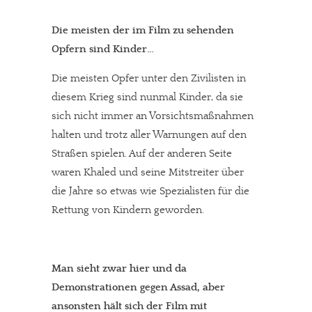
Die meisten der im Film zu sehenden
In eigener Sache
Opfern sind Kinder…
Dir gefällt unsere Arbeit?
Die meisten Opfer unter den Zivilisten in
diesem Krieg sind nunmal Kinder, da sie
meinesuedstadt.de finanziert sich durch Partnerprofile und
sich nicht immer an Vorsichtsmaßnahmen
Werbung. Beide Einnahmequellen sind in den letzten Monaten
halten und trotz aller Warnungen auf den
stark zurückgegangen.
Straßen spielen. Auf der anderen Seite
Solltest Du unsere unabhängige Berichterstattung schätzen,
waren Khaled und seine Mitstreiter über
kannst Du uns mit einer kleinen Spende unterstützen.
die Jahre so etwas wie Spezialisten für die
Paypal - danke@meinesuedstadt.de
Rettung von Kindern geworden.
JETZT SPENDEN
Schon erledigt!
Man sieht zwar hier und da
Demonstrationen gegen Assad, aber
ansonsten hält sich der Film mit