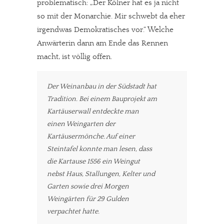
problematisch: „Der Kölner hat es ja nicht
so mit der Monarchie. Mir schwebt da eher
irgendwas Demokratisches vor.“ Welche
Anwärterin dann am Ende das Rennen
macht, ist völlig offen.
In eigener Sache
Der Weinanbau in der Südstadt hat
Tradition. Bei einem Bauprojekt am
Dir gefällt unsere Arbeit?
Kartäuserwall entdeckte man
einen Weingarten der
meinesuedstadt.de finanziert sich durch Partnerprofile und
Kartäusermönche. Auf einer
Werbung. Beide Einnahmequellen sind in den letzten Monaten
Steintafel konnte man lesen, dass
stark zurückgegangen.
die Kartause 1556 ein Weingut
Solltest Du unsere unabhängige Berichterstattung schätzen,
nebst Haus, Stallungen, Kelter und
kannst Du uns mit einer kleinen Spende unterstützen.
Garten sowie drei Morgen
Weingärten für 29 Gulden
Paypal - danke@meinesuedstadt.de
verpachtet hatte.