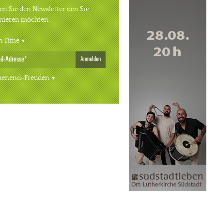
n Sie den Newsletter den Sie
nieren möchten.
h Time
Anmelden
enend-Freuden