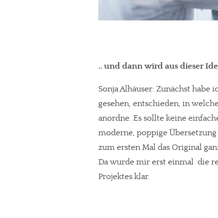
Paypal - danke@meinesuedstadt.de
JETZT SPENDEN
Schon erledi
.. und dann wird aus dieser Id
Sonja Alhäuser: Zunächst habe i
gesehen, entschieden, in welche
anordne. Es sollte keine einfac
moderne, poppige Übersetzung d
zum ersten Mal das Original ga
Da wurde mir erst einmal die r
Projektes klar.