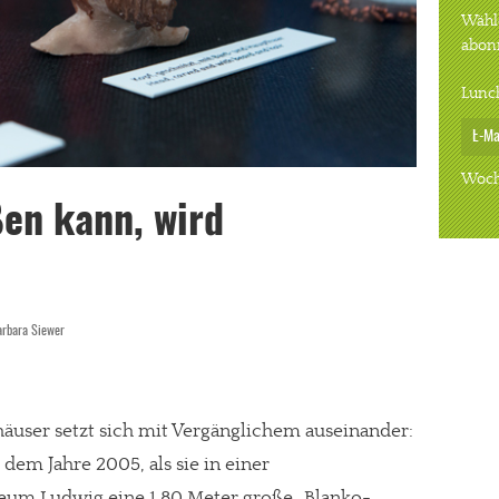
Wähle
abon
Lunc
Woch
ßen kann, wird
arbara Siewer
lhäuser setzt sich mit Vergänglichem auseinander:
dem Jahre 2005, als sie in einer
um Ludwig eine 1,80 Meter große „Blanko-