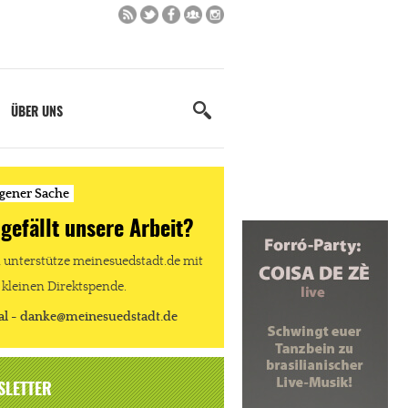
ÜBER UNS
igener Sache
 gefällt unsere Arbeit?
unterstütze meinesuedstadt.de mit
 kleinen Direktspende.
al - danke@meinesuedstadt.de
SLETTER