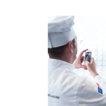
In eigener Sache
Dir gefällt unse
meinesuedstadt.de finanziert sich dur
Solltest Du unsere unabhängige Bericht