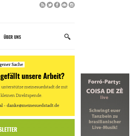
ÜBER UNS
igener Sache
 gefällt unsere Arbeit?
unterstütze meinesuedstadt.de mit
 kleinen Direktspende.
al - danke@meinesuedstadt.de
SLETTER