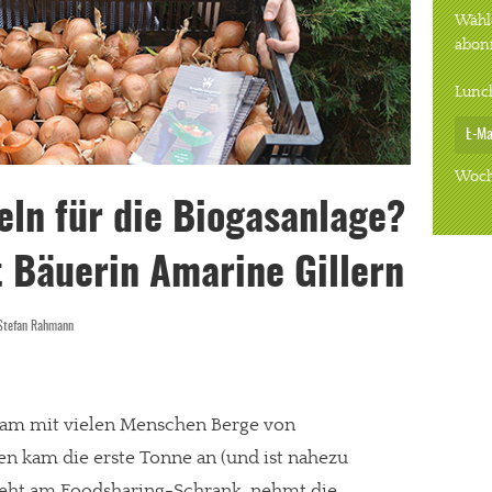
Wähle
abon
Lunc
Woch
ln für die Biogasanlage?
 Bäuerin Amarine Gillern
Stefan Rahmann
sam mit vielen Menschen Berge von
n kam die erste Tonne an (und ist nahezu
 steht am Foodsharing-Schrank  nehmt die