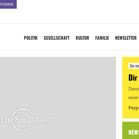
TERMINE
POLITIK
GESELLSCHAFT
KULTUR
FAMILIE
NEWSLETTER
In e
Dir
Dann 
einer
Payp
NEW