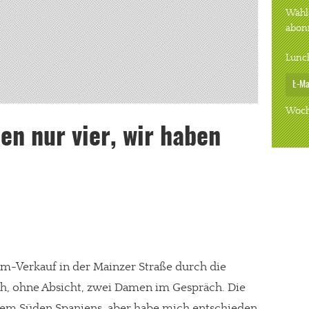
Wähle
abon
Lunc
Woch
en nur vier, wir haben
üm-Verkauf in der Mainzer Straße durch die
ch, ohne Absicht, zwei Damen im Gespräch. Die
dem Süden Spaniens, aber habe mich entschieden