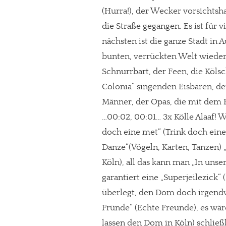
(Hurra!), der Wecker vorsichtsh
Paypal - danke@meinesuedstadt.de
die Straße gegangen. Es ist für 
nächsten ist die ganze Stadt in 
JETZT SPENDEN
Schon erledi
bunten, verrückten Welt wieder
Schnurrbart, der Feen, die Kölsc
Colonia“ singenden Eisbären, d
Männer, der Opas, die mit dem 
…00:02, 00:01… 3x Kölle Alaaf! 
doch eine met“ (Trink doch eine
Danze“(Vögeln, Karten, Tanzen) „ 
Köln), all das kann man „In uns
garantiert eine „Superjeilezick
überlegt, den Dom doch irgendw
Fründe“ (Echte Freunde), es wär
lassen den Dom in Köln) schließ