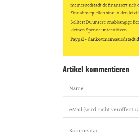
meinesuedstadt.de finanziert sich 
Einnahmequellen sind in den letz
Solltest Du unsere unabhängige Ber
kleinen Spende unterstützen.
Paypal - danke@meinesuedstadt.
Artikel kommentieren