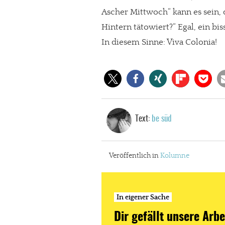
Ascher Mittwoch“ kann es sein, 
Hintern tätowiert?“ Egal, ein b
In diesem Sinne: Viva Colonia!
Text:
be süd
Veröffentlich in
Kolumne
In eigener Sache
Dir gefällt unsere Arbe