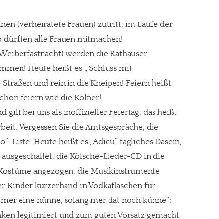
en (verheiratete Frauen) zutritt, im Laufe der
so dürften alle Frauen mitmachen!
(Weiberfastnacht) werden die Rathäuser
men! Heute heißt es „ Schluss mit
 Straßen und rein in die Kneipen! Feiern heißt
chön feiern wie die Kölner!
ilt bei uns als inoffizieller Feiertag, das heißt
Arbeit. Vergessen Sie die Amtsgespräche, die
“-Liste. Heute heißt es „Adieu“ tägliches Dasein,
 ausgeschaltet, die Kölsche-Lieder-CD in die
, Kostüme angezogen, die Musikinstrumente
re Arbeit?
er Kinder kurzerhand in Vodkafläschen für
mer eine nünne, solang mer dat noch künne“:
ch Partnerprofile und Werbung. Beide Einnahmequellen sind in den let
nken legitimiert und zum guten Vorsatz gemacht
erstattung schätzen, kannst Du uns mit einer kleinen Spende unterstüt