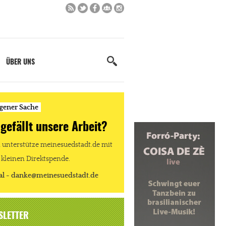
ÜBER UNS
igener Sache
 gefällt unsere Arbeit?
unterstütze meinesuedstadt.de mit
 kleinen Direktspende.
al - danke@meinesuedstadt.de
SLETTER