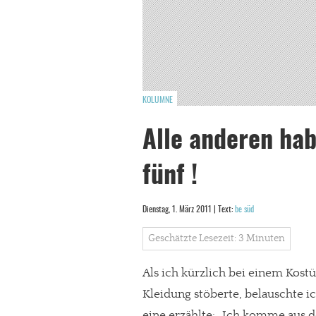
KOLUMNE
Alle anderen hab
fünf !
Dienstag, 1. März 2011 | Text:
be süd
Geschätzte Lesezeit: 3 Minuten
Als ich kürzlich bei einem Kost
Kleidung stöberte, belauschte i
eine erzählte: „Ich komme aus 