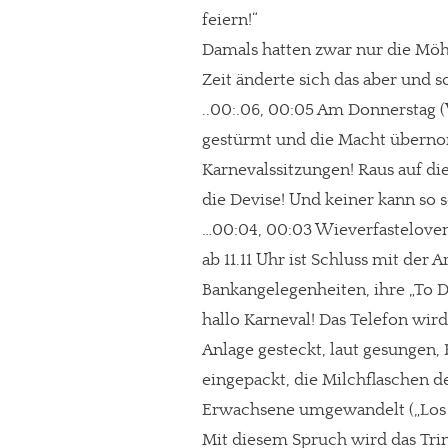
feiern!“
Damals hatten zwar nur die Möhn
Zeit änderte sich das aber und 
..00:.06, 00:05 Am Donnerstag 
gestürmt und die Macht übernom
Karnevalssitzungen! Raus auf die
die Devise! Und keiner kann so s
…00:04, 00:03 Wieverfastelovend g
ab 11.11 Uhr ist Schluss mit der 
Bankangelegenheiten, ihre „To Do
hallo Karneval! Das Telefon wird
In eigener Sache
Anlage gesteckt, laut gesungen
Dir gefällt unse
eingepackt, die Milchflaschen d
Erwachsene umgewandelt („Los 
meinesuedstadt.de finanziert sich dur
Mit diesem Spruch wird das Tri
Solltest Du unsere unabhängige Bericht