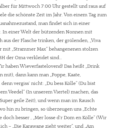
alber für Mittwoch 7:00 Uhr gestellt und raus auf
viele die schönste Zeit im Jahr. Von einem Tag zum
Ausnahmezustand, man findet sich in einer
gt!
. In einer Welt der bützenden Nonnen mit
h aus der Flasche trinken, der grölenden, „Viva
er mit „Strammer Max“ behangenenen stolzen
BH der Oma verkleidet sind…
Wir haben Wieverfastelovend! Das heißt „Drink
n mit), dann kann man „Poppe, Kaate,
denn vergiss` nicht: „Du bess Kölle“ (Du bist
erem Veedel“ (In unserem Viertel) machen, das
“ (Super geile Zeit), und wenn man im Rausch
o hin zu bringen, so überzeugen uns „Echte
e doch besser , „Mer losse d`r Dom en Kölle“ (Wir
lich – „Die Karawane zieht weiter“, und „Am