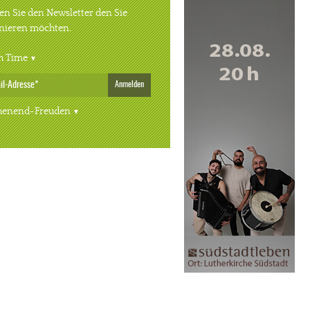
n Sie den Newsletter den Sie
nieren möchten.
h Time
Anmelden
enend-Freuden