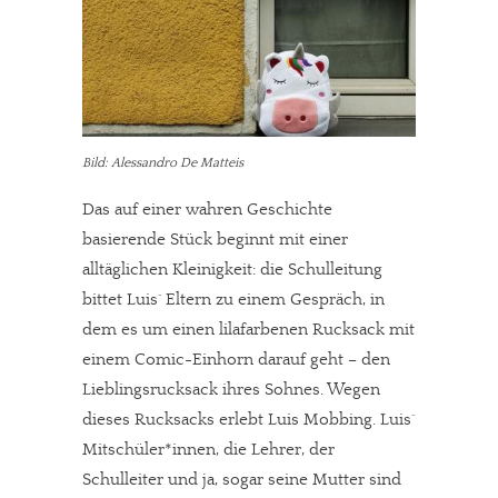
Solltest Du unsere unabhängige Berichterstattung schätzen,
kannst Du uns mit einer kleinen Spende unterstützen.
Paypal - danke@meinesuedstadt.de
Bild: Alessandro De Matteis
JETZT SPENDEN
Schon erledigt!
Das auf einer wahren Geschichte
basierende Stück beginnt mit einer
alltäglichen Kleinigkeit: die Schulleitung
bittet Luis´ Eltern zu einem Gespräch, in
dem es um einen lilafarbenen Rucksack mit
einem Comic-Einhorn darauf geht – den
Lieblingsrucksack ihres Sohnes. Wegen
dieses Rucksacks erlebt Luis Mobbing. Luis´
Mitschüler*innen, die Lehrer, der
Schulleiter und ja, sogar seine Mutter sind