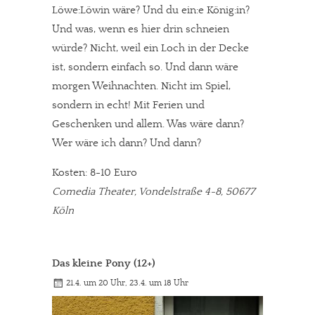
Löwe:Löwin wäre? Und du ein:e König:in?
Und was, wenn es hier drin schneien
würde? Nicht, weil ein Loch in der Decke
ist, sondern einfach so. Und dann wäre
morgen Weihnachten. Nicht im Spiel,
sondern in echt! Mit Ferien und
Geschenken und allem. Was wäre dann?
Wer wäre ich dann? Und dann?
Kosten: 8-10 Euro
Comedia Theater, Vondelstraße 4-8, 50677
In eigener Sache
Köln
Dir gefällt unsere Arbeit?
Das kleine Pony (12+)
meinesuedstadt.de finanziert sich durch Partnerprofile und
21.4. um 20 Uhr, 23.4. um 18 Uhr
Werbung. Beide Einnahmequellen sind in den letzten Monaten
stark zurückgegangen.