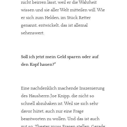
nicht beirren lässt, weil er die Wahrheit
wissen und sie aller Welt mitteilen will. Wie
er sich zum Helden, im Stück Retter
In eigener Sache
genannt, entwickelt, das ist allemal
sehenswert.
Dir gefällt unsere Arbeit?
meinesuedstadt.de finanziert sich durch Partnerprofile und
Soll ich jetzt mein Geld sparen oder auf
Werbung. Beide Einnahmequellen sind in den letzten Monaten
den Kopf hauen?“
stark zurückgegangen.
Solltest Du unsere unabhängige Berichterstattung schätzen,
kannst Du uns mit einer kleinen Spende unterstützen.
Eine nachdenklich machende Inszenierung
Paypal - danke@meinesuedstadt.de
des Hausherrn Joe Knipp, die nicht so
schnell abzuhaken ist. Weil sie sich sehr
davor hütet, auch nur eine Frage
JETZT SPENDEN
Schon erledigt!
beantworten zu wollen. Und das ist auch
gut so. Theater muss Fragen stellen. Gerade