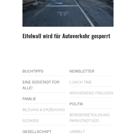
Eifelwall wird für Autoverkehr gesperrt
BUCHTIPPS
NEWSLETTER
EINE SÜDSTADT FÜR
LUNCH TIME
ALLE!
WOCHENEND-FREUDEN
FAMILIE
POLITIK
BILDUNG & ERZIEHUNG
BÜRGERBETEILIGUNG
SÜDKIDS
PARKSTADT SÜD
GESELLSCHAFT
UMWELT