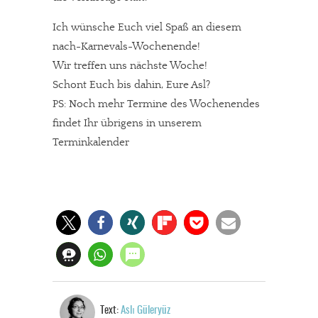
Ich wünsche Euch viel Spaß an diesem
In eigener Sache
nach-Karnevals-Wochenende!
Dir gefällt unsere Arbeit?
Wir treffen uns nächste Woche!
Schont Euch bis dahin, Eure Asl?
meinesuedstadt.de finanziert sich durch Partnerprofile und
PS: Noch mehr Termine des Wochenendes
Werbung. Beide Einnahmequellen sind in den letzten Monaten
findet Ihr übrigens in unserem
stark zurückgegangen.
Terminkalender
Solltest Du unsere unabhängige Berichterstattung schätzen,
kannst Du uns mit einer kleinen Spende unterstützen.
Paypal - danke@meinesuedstadt.de
JETZT SPENDEN
Schon erledigt!
Text:
Aslı Güleryüz