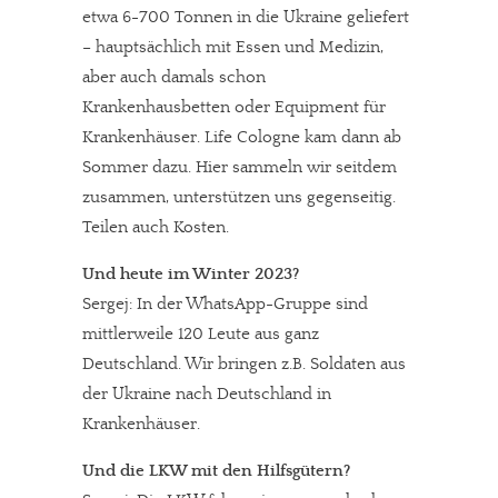
etwa 6-700 Tonnen in die Ukraine geliefert
– hauptsächlich mit Essen und Medizin,
aber auch damals schon
Krankenhausbetten oder Equipment für
Krankenhäuser. Life Cologne kam dann ab
Sommer dazu. Hier sammeln wir seitdem
zusammen, unterstützen uns gegenseitig.
Teilen auch Kosten.
Und heute im Winter 2023?
Sergej: In der WhatsApp-Gruppe sind
In eigener Sache
mittlerweile 120 Leute aus ganz
Deutschland. Wir bringen z.B. Soldaten aus
Dir gefällt unsere Arbeit?
der Ukraine nach Deutschland in
meinesuedstadt.de finanziert sich durch Partnerprofile und
Krankenhäuser.
Werbung. Beide Einnahmequellen sind in den letzten Monaten
Und die LKW mit den Hilfsgütern?
stark zurückgegangen.