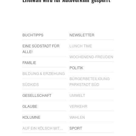
Eifelwall wird für Autoverkehr gesperrt
BUCHTIPPS
NEWSLETTER
EINE SÜDSTADT FÜR
LUNCH TIME
ALLE!
WOCHENEND-FREUDEN
FAMILIE
POLITIK
BILDUNG & ERZIEHUNG
BÜRGERBETEILIGUNG
SÜDKIDS
PARKSTADT SÜD
GESELLSCHAFT
UMWELT
GLAUBE
VERKEHR
KOLUMNE
WAHLEN
AUF EIN KÖLSCH MIT…
SPORT