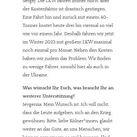
Sergej: Die LKW fahren immer noch, aber
Solltest Du unsere unabhängige Berichterstattung schätzen,
der Kostenfaktor ist drastisch gestiegen.
kannst Du uns mit einer kleinen Spende unterstützen.
Eine Fahrt hin und zurück mit einem 40-
Paypal - danke@meinesuedstadt.de
Tonner kostet heute drei bis viermal so viel
wie vor einem Jahr. Deshalb fahren wir jetzt
im Winter 2023 mit großem LKW maximal
JETZT SPENDEN
Schon erledigt!
noch einmal pro Monat. Neben den Kosten
haben wir zudem das Problem: Wir finden
zu wenige Fahrer, sowohl hier als auch in
der Ukraine.
Was wünscht Ihr Euch, was braucht Ihr an
weiterer Unterstützung?
Ievgeniia: Mein Wunsch ist: Ich will nicht,
dass die Leute aufgeben, sich an den Krieg
gewöhnen. Bitte, liebe Kölner*innen, glaubt
weiter an das Gute, an uns Menschen, wir