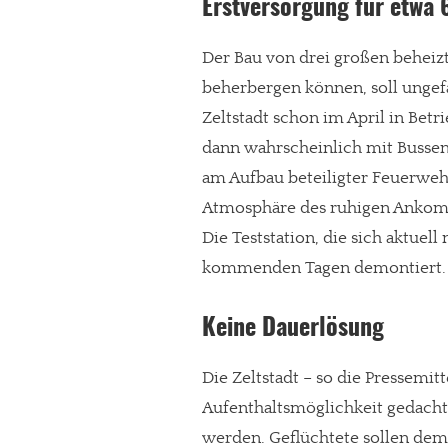
Erstversorgung für etwa
Der Bau von drei großen beheiz
beherbergen können, soll ungef
Zeltstadt schon im April in B
dann wahrscheinlich mit Bussen
am Aufbau beteiligter Feuerweh
Atmosphäre des ruhigen Anko
Die Teststation, die sich aktuel
kommenden Tagen demontiert.
Keine Dauerlösung
In eigener Sache
Dir gefällt unse
Die Zeltstadt – so die Pressemitte
Aufenthaltsmöglichkeit gedacht,
meinesuedstadt.de finanziert sich dur
werden. Geflüchtete sollen dem
Solltest Du unsere unabhängige Bericht