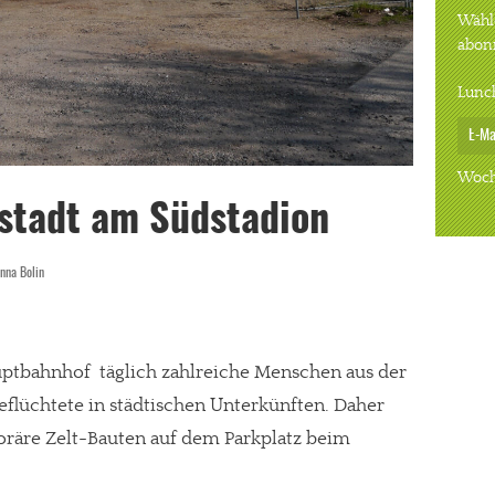
Wähle
abon
Lunc
Woch
tstadt am Südstadion
nna Bolin
tbahnhof täglich zahlreiche Menschen aus der
Geflüchtete in städtischen Unterkünften. Daher
räre Zelt-Bauten auf dem Parkplatz beim