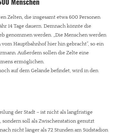
 600 Menschen
ten Zelten, die insgesamt etwa 600 Personen
ähr 14 Tage dauern. Demnach könnte die
etrieb genommen werden. „Die Menschen werden
 vom Hauptbahnhof hier hin gebracht“, so ein
rmann. Außerdem sollen die Zelte eine
mmens ermöglichen.
l noch auf dem Gelände befindet, wird in den
re Arbeit?
ilung der Stadt – ist nicht als langfristige
 sondern soll als Zwischenstation genutzt
ch Partnerprofile und Werbung. Beide Einnahmequellen sind in den let
nach nicht länger als 72 Stunden am Südstadion
erstattung schätzen, kannst Du uns mit einer kleinen Spende unterstüt