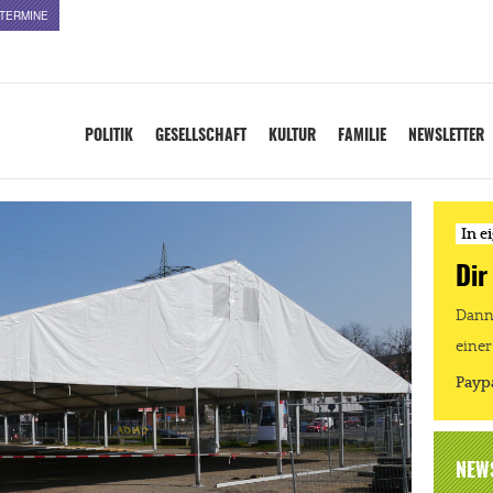
TERMINE
POLITIK
GESELLSCHAFT
KULTUR
FAMILIE
NEWSLETTER
In e
Dir
Dann 
einer
Payp
NEW