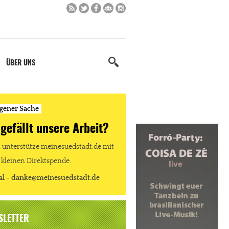
ÜBER UNS
igener Sache
 gefällt unsere Arbeit?
unterstütze meinesuedstadt.de mit
 kleinen Direktspende.
al - danke@meinesuedstadt.de
SLETTER