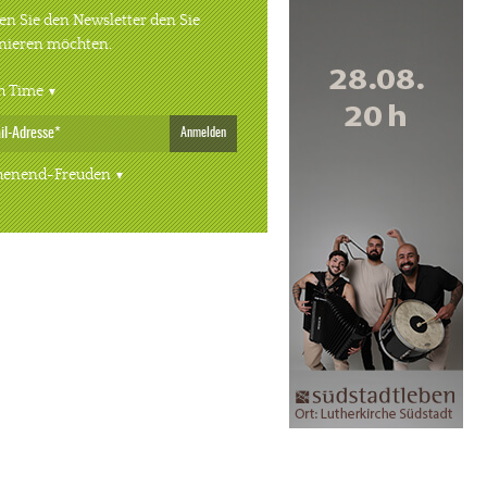
n Sie den Newsletter den Sie
nieren möchten.
h Time
Anmelden
enend-Freuden