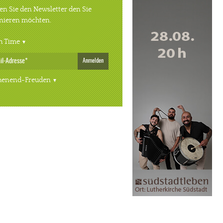
n Sie den Newsletter den Sie
nieren möchten.
h Time
Anmelden
enend-Freuden