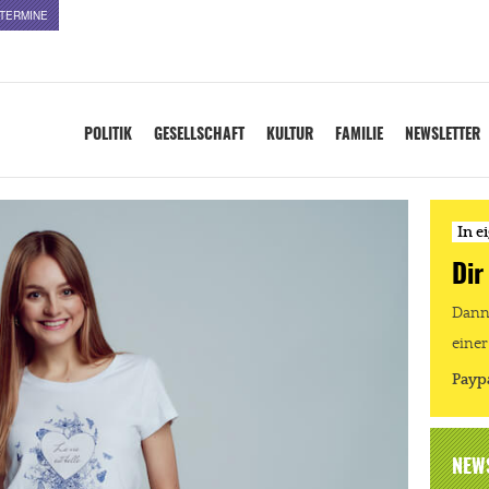
TERMINE
POLITIK
GESELLSCHAFT
KULTUR
FAMILIE
NEWSLETTER
In e
Dir
Dann 
einer
Payp
NEW