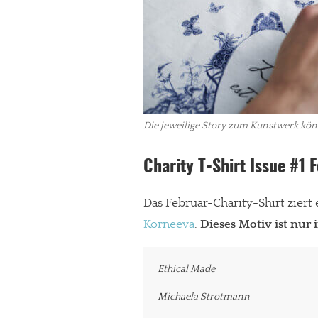
Paypal - danke@meinesuedstadt.de
JETZT SPENDEN
Schon erledi
Die jeweilige Story zum Kunstwerk könn
Charity T-Shirt Issue #1 F
Das Februar-Charity-Shirt ziert
Korneeva
.
Dieses Motiv ist nur i
Ethical Made
Michaela Strotmann