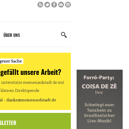
ÜBER UNS
igener Sache
 gefällt unsere Arbeit?
unterstütze meinesuedstadt.de mit
 kleinen Direktspende.
al - danke@meinesuedstadt.de
SLETTER