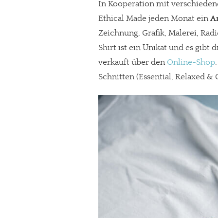
In Kooperation mit verschieden
Ethical Made jeden Monat ein
Ar
Zeichnung, Grafik, Malerei, Rad
Shirt ist ein Unikat und es gibt 
verkauft über den
Online-Shop
Schnitten (Essential, Relaxed & 
In eigener Sache
Dir gefällt unse
meinesuedstadt.de finanziert sich dur
Solltest Du unsere unabhängige Bericht