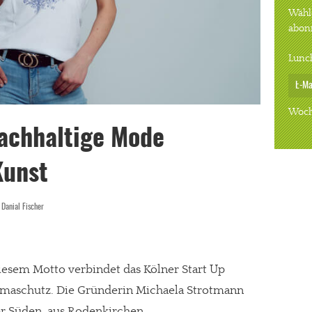
Wähle
abon
Lunc
Woch
nachhaltige Mode
Kunst
:
Danial Fischer
iesem Motto verbindet das Kölner Start Up
maschutz. Die Gründerin Michaela Strotmann
r Süden, aus Rodenkirchen.