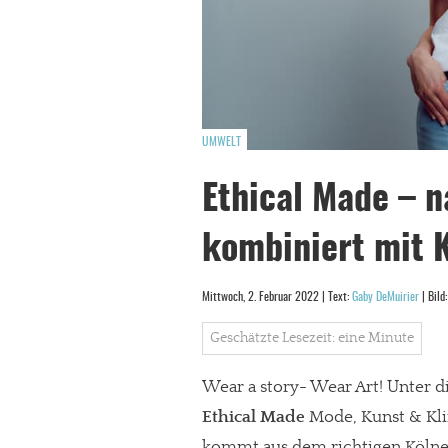
UMWELT
Ethical Made – 
kombiniert mit 
Mittwoch, 2. Februar 2022 | Text:
Gaby DeMuirier
| Bild
Geschätzte Lesezeit: eine Minute
Wear a story- Wear Art! Unter d
Ethical Made
Mode, Kunst & Kli
kommt aus dem richtigen Kölne