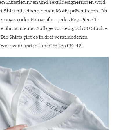
en KünstlerInnen und TextildesignerInnen wird
t Shirt
mit einem neuen Motiv präsentieren. Ob
ierungen oder Fotografie – jedes Key-Piece T-
die Shirts in einer Auflage von lediglich 50 Stück –
. Die Shirts gibt es in drei verschiedenen
Oversized) und in fünf Größen (34-42).
re Arbeit?
ch Partnerprofile und Werbung. Beide Einnahmequellen sind in den let
erstattung schätzen, kannst Du uns mit einer kleinen Spende unterstüt