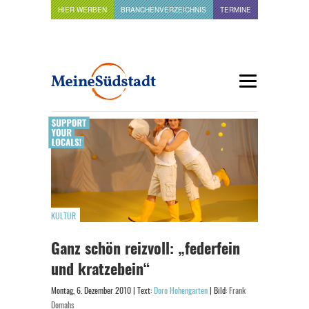
HIER WERBEN
BRANCHENVERZEICHNIS
TERMINE
KULTUR
Ganz schön reizvoll: „federfein
und kratzebein“
Montag, 6. Dezember 2010 | Text:
Doro Hohengarten
| Bild:
Frank
Domahs