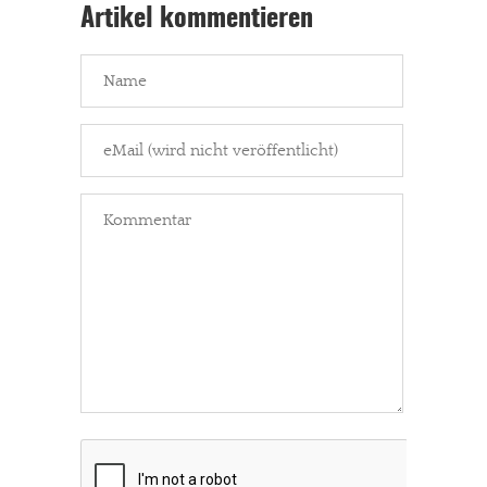
Artikel kommentieren
In eigener Sache
Dir gefällt unsere Arbeit?
meinesuedstadt.de finanziert sich durch Partnerprofile und
Werbung. Beide Einnahmequellen sind in den letzten Monaten
stark zurückgegangen.
Solltest Du unsere unabhängige Berichterstattung schätzen,
kannst Du uns mit einer kleinen Spende unterstützen.
Paypal - danke@meinesuedstadt.de