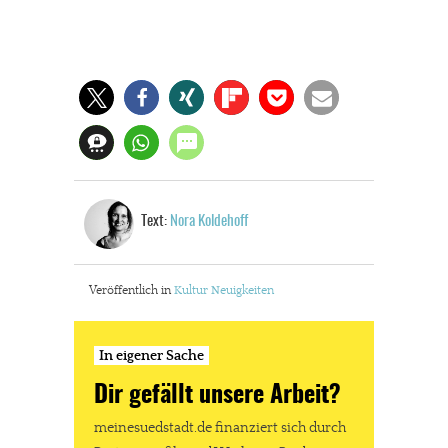
meinesuedstadt.de finanziert sich durch Partnerprofile und
Werbung. Beide Einnahmequellen sind in den letzten Monaten
stark zurückgegangen.
Solltest Du unsere unabhängige Berichterstattung schätzen,
kannst Du uns mit einer kleinen Spende unterstützen.
Paypal - danke@meinesuedstadt.de
Text:
Nora Koldehoff
JETZT SPENDEN
Schon erledigt!
Veröffentlich in
Kultur
Neuigkeiten
In eigener Sache
Dir gefällt unsere Arbeit?
meinesuedstadt.de finanziert sich durch