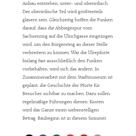
Anbau entstehen, unter- und oberirdisch.
Der oberirdische Teil wird größtenteils
gläsern sein. Gleichzeitig hoffen die Funken
darauf, dass die Abbiegespur vom
Sachsenring auf die Ulrichgasse eingezogen
wird, um den Bürgersteig an dieser Stelle
verbreitern zu können. War die Ulrepforte
In eigener Sache
bislang fast ausschließlich den Funken
vorbehalten, wird sich das ändern: In
Dir gefällt unsere Arbeit?
Zusammenarbeit mit dem Stadtmuseum ist
geplant, die Geschichte der Pforte für
meinesuedstadt.de finanziert sich durch Partnerprofile und
Besucher sichtbar zu machen. Dazu sollen
Werbung. Beide Einnahmequellen sind in den letzten Monaten
regelmäßige Führungen dienen. Kosten
stark zurückgegangen.
wird das Ganze einen siebenstelligen
Solltest Du unsere unabhängige Berichterstattung schätzen,
Betrag. Baubeginn ist in diesem Sommer.
kannst Du uns mit einer kleinen Spende unterstützen.
Paypal - danke@meinesuedstadt.de