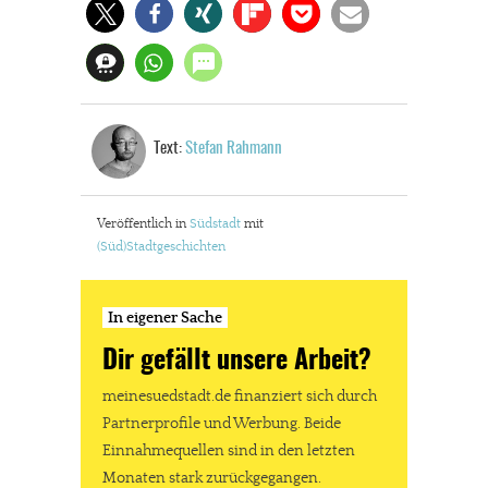
JETZT SPENDEN
Schon erledigt!
Text:
Stefan Rahmann
Veröffentlich in
Südstadt
mit
(Süd)Stadtgeschichten
In eigener Sache
Dir gefällt unsere Arbeit?
meinesuedstadt.de finanziert sich durch
Partnerprofile und Werbung. Beide
Einnahmequellen sind in den letzten
Monaten stark zurückgegangen.