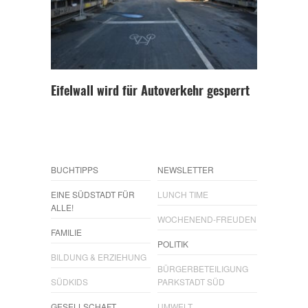
Eifelwall wird für Autoverkehr gesperrt
BUCHTIPPS
NEWSLETTER
EINE SÜDSTADT FÜR
LUNCH TIME
ALLE!
WOCHENEND-FREUDEN
FAMILIE
POLITIK
BILDUNG & ERZIEHUNG
BÜRGERBETEILIGUNG
SÜDKIDS
PARKSTADT SÜD
GESELLSCHAFT
UMWELT