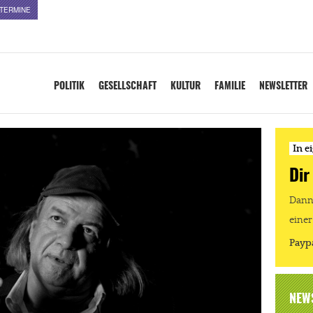
TERMINE
POLITIK
GESELLSCHAFT
KULTUR
FAMILIE
NEWSLETTER
In e
Dir
Dann 
einer
Payp
NEW