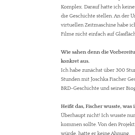
Komplex. Darauf hatte ich keine
Paypal - danke@meinesuedstadt.de
die Geschichte stellen. An der 
virtuellen Zeitmaschine habe ich
JETZT SPENDEN
Schon erledi
Filme nicht einfach auf Glasfläc
Wie sahen denn die Vorbereitu
konkret aus.
Ich habe zunächst über 300 Stu
Stunden mit Joschka Fischer Ge
BRD-Geschichte und seiner Biog
Heißt das, Fischer wusste, was
Überhaupt nicht! Ich wusste nu
kommen sollte. Von den Projekt
würde, hatte er keine Ahnung.