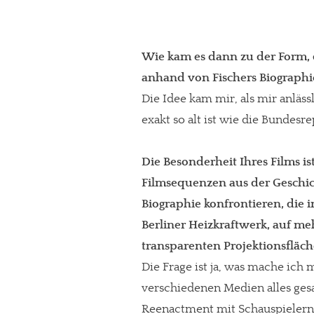
Wie kam es dann zu der Form, di
anhand von Fischers Biographie
Die Idee kam mir, als mir anläss
exakt so alt ist wie die Bundesre
Die Besonderheit Ihres Films is
Filmsequenzen aus der Geschic
Biographie konfrontieren, die 
Berliner Heizkraftwerk, auf m
In eigener Sache
transparenten Projektionsfläc
Dir gefällt unse
Die Frage ist ja, was mache ich m
verschiedenen Medien alles gesag
meinesuedstadt.de finanziert sich dur
Reenactment mit Schauspielern
Solltest Du unsere unabhängige Bericht