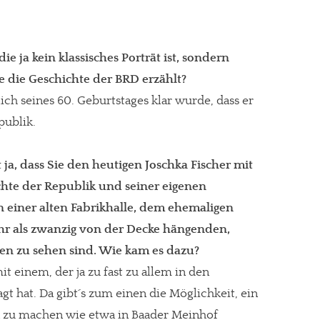
e ja kein klassisches Porträt ist, sondern
 die Geschichte der BRD erzählt?
lich seines 60. Geburtstages klar wurde, dass er
publik.
t ja, dass Sie den heutigen Joschka Fischer mit
hte der Republik und seiner eigenen
in einer alten Fabrikhalle, dem ehemaligen
ehr als zwanzig von der Decke hängenden,
hen zu sehen sind. Wie kam es dazu?
re Arbeit?
it einem, der ja zu fast zu allem in den
t hat. Da gibt´s zum einen die Möglichkeit, ein
ch Partnerprofile und Werbung. Beide Einnahmequellen sind in den let
 zu machen wie etwa in Baader Meinhof
erstattung schätzen, kannst Du uns mit einer kleinen Spende unterstüt