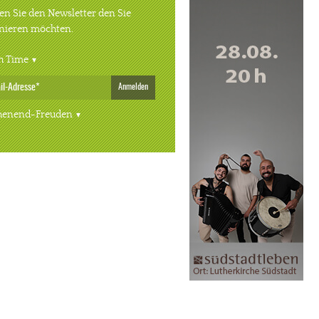
n Sie den Newsletter den Sie
nieren möchten.
h Time
Anmelden
enend-Freuden