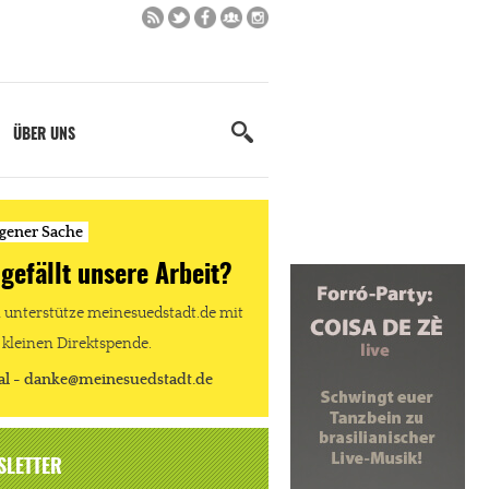
ÜBER UNS
igener Sache
 gefällt unsere Arbeit?
unterstütze meinesuedstadt.de mit
 kleinen Direktspende.
al - danke@meinesuedstadt.de
SLETTER