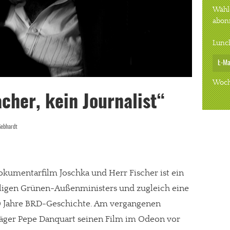
Wähle
abon
Lunc
Woch
cher, kein Journalist“
Gebhardt
umentarfilm Joschka und Herr Fischer ist ein
aligen Grünen-Außenministers und zugleich eine
60 Jahre BRD-Geschichte. Am vergangenen
träger Pepe Danquart seinen Film im Odeon vor