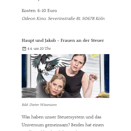
Solltest Du unsere unabhängige Berichterstattung schätzen,
Kosten: 6-10 Euro
kannst Du uns mit einer kleinen Spende unterstützen.
Odeon Kino, Severinstraße 81, 50678 Köln
Paypal - danke@meinesuedstadt.de
Haupt und Jakob – Frauen an der Steuer
JETZT SPENDEN
Schon erledigt!
4.4. um 20 Uhr
Bild: Dieter Wissmann
Was haben unser Steuersystem und das
Universum gemeinsam? Beides hat einen