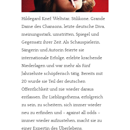
Hildegard Knef: Weltstar, Stilikone, Grande
Dame des Chansons, letzte deutsche Diva,
meinungsstark, umstritten, Spiegel und
Gegensatz ihrer Zeit. Als Schauspielerin,
Sängerin und Autorin feierte sie
internationale Erfolge, erlebte krachende
Niederlagen und war mehr als fünf
Jahrzehnte schöpferisch tätig. Bereits mit
20 wurde sie Teil der deutschen
In eigener Sache
Öffentlichkeit und nie wieder daraus
Dir gefällt unsere Arbeit?
entlassen. Ihr Lieblingsthema, erfolgreich
zu sein, zu scheitern, sich immer wieder
meinesuedstadt.de finanziert sich durch Partnerprofile und
neu zu erfinden und – against all odds –
Werbung. Beide Einnahmequellen sind in den letzten Monaten
immer wieder aufzustehen, macht sie zu
stark zurückgegangen.
einer Expertin des Überlebens.