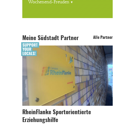
Wochenend-Freuden
Meine Südstadt Partner
Alle Partner
RheinFlanke Sportorientierte
Erziehungshilfe