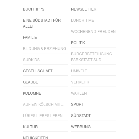
BUCHTIPPS
NEWSLETTER
EINE SÜDSTADT FÜR
LUNCH TIME
ALLE!
WOCHENEND-FREUDEN
FAMILIE
POLITIK
BILDUNG & ERZIEHUNG
BÜRGERBETEILIGUNG
SÜDKIDS
PARKSTADT SÜD
GESELLSCHAFT
UMWELT
GLAUBE
VERKEHR
KOLUMNE
WAHLEN
AUF EIN KÖLSCH MIT…
SPORT
LÜKES LIEBES LEBEN
SÜDSTADT
KULTUR
WERBUNG
NEUIGKEITEN