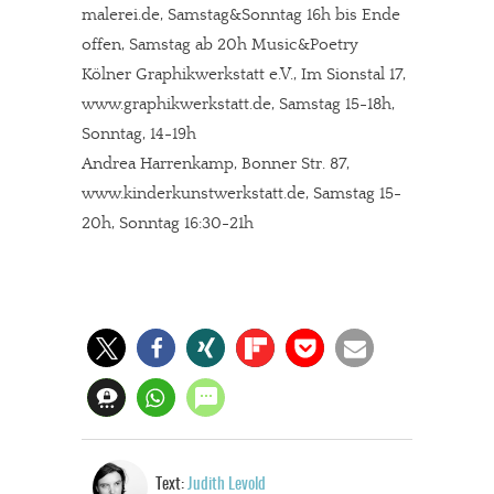
malerei.de, Samstag&Sonntag 16h bis Ende
offen, Samstag ab 20h Music&Poetry
Kölner Graphikwerkstatt e.V., Im Sionstal 17,
www.graphikwerkstatt.de, Samstag 15-18h,
Sonntag, 14-19h
Andrea Harrenkamp, Bonner Str. 87,
www.kinderkunstwerkstatt.de, Samstag 15-
20h, Sonntag 16:30-21h
In eigener Sache
Dir gefällt unsere Arbeit?
Text:
Judith Levold