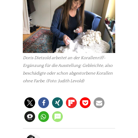
meinesuedstadt.de finanziert sich durch Partnerprofile und
Werbung. Beide Einnahmequellen sind in den letzten Monaten
stark zurückgegangen.
Solltest Du unsere unabhängige Berichterstattung schätzen,
kannst Du uns mit einer kleinen Spende unterstützen.
Paypal - danke@meinesuedstadt.de
Doris Dietzold arbeitet an der Korallenriff-
Ergänzung für die Ausstellung: Gebleichte, also
beschädigte oder schon abgestorbene Korallen
JETZT SPENDEN
Schon erledigt!
ohne Farbe. (Foto: Judith Levold)