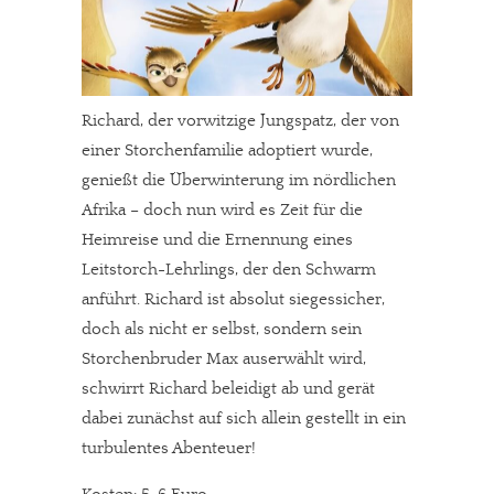
Richard, der vorwitzige Jungspatz, der von
einer Storchenfamilie adoptiert wurde,
genießt die Überwinterung im nördlichen
Afrika – doch nun wird es Zeit für die
Heimreise und die Ernennung eines
Leitstorch-Lehrlings, der den Schwarm
anführt. Richard ist absolut siegessicher,
In eigener Sache
doch als nicht er selbst, sondern sein
Storchenbruder Max auserwählt wird,
Dir gefällt unsere Arbeit?
schwirrt Richard beleidigt ab und gerät
meinesuedstadt.de finanziert sich durch Partnerprofile und
dabei zunächst auf sich allein gestellt in ein
turbulentes Abenteuer!
Werbung. Beide Einnahmequellen sind in den letzten Monaten
stark zurückgegangen.