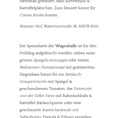
Parmesan gratiniert, dazu Rotweinjus &
Kartoffelplätzchen. Zum Dessert könnt Ihr
Creme Brulée
kosten.
Mainzer Hof, Maternusstraße 18, 50678 Köln
Die Speisekarte der
Wagenhalle
ist für den
Frühling aufgefrischt worden: neben einer
grünen
Spargelcremsuppe
oder einem
Nektarinen-Tomatensalat
mit gratiniertem
Ziegenkäse könnt Ihr ein
Bärlauch-
Graupenrisotto
mit Spargel &
geschmolzenen Tomaten, das
Entrecote
von der Eifler Färse
mit Rahmkohlrabi &
Kartoffel-Bärlauchpüree oder eine
geschmorte
Kaninchenkeule mit
Salbeibutter
, Fregula & Erbsen genießen.