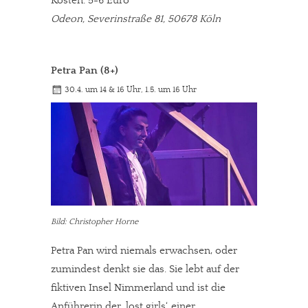
Kosten: 5-6 Euro
Solltest Du unsere unabhängige Berichterstattung schätzen,
Odeon, Severinstraße 81, 50678 Köln
kannst Du uns mit einer kleinen Spende unterstützen.
Paypal - danke@meinesuedstadt.de
Petra Pan (8+)
30.4. um 14 & 16 Uhr, 1.5. um 16 Uhr
JETZT SPENDEN
Schon erledigt!
Bild: Christopher Horne
Petra Pan wird niemals erwachsen, oder
zumindest denkt sie das. Sie lebt auf der
fiktiven Insel Nimmerland und ist die
Anführerin der ‚lost girls‘, einer