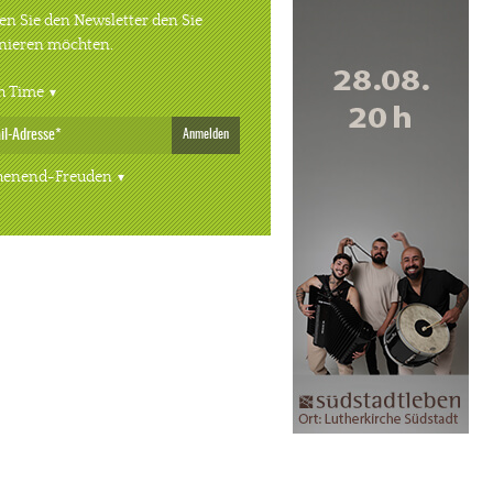
n Sie den Newsletter den Sie
nieren möchten.
h Time
Anmelden
enend-Freuden