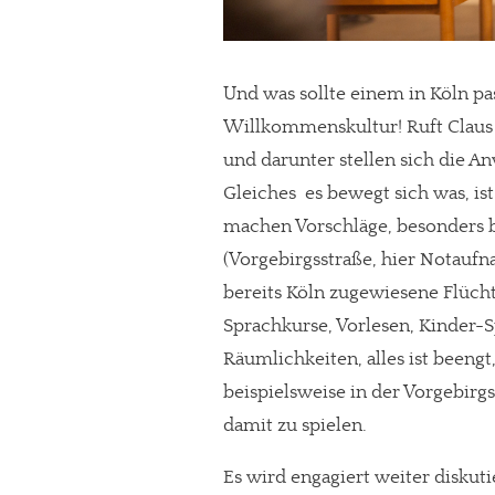
Paypal - danke@meinesuedstadt.de
Und was sollte einem in Köln pa
JETZT SPENDEN
Schon erledi
Willkommenskultur! Ruft Claus 
und darunter stellen sich die A
Gleiches  es bewegt sich was, i
machen Vorschläge, besonders 
(Vorgebirgsstraße, hier Notauf
bereits Köln zugewiesene Flücht
Sprachkurse, Vorlesen, Kinder-Sp
Räumlichkeiten, alles ist beeng
beispielsweise in der Vorgebirgs
damit zu spielen.
Es wird engagiert weiter diskuti