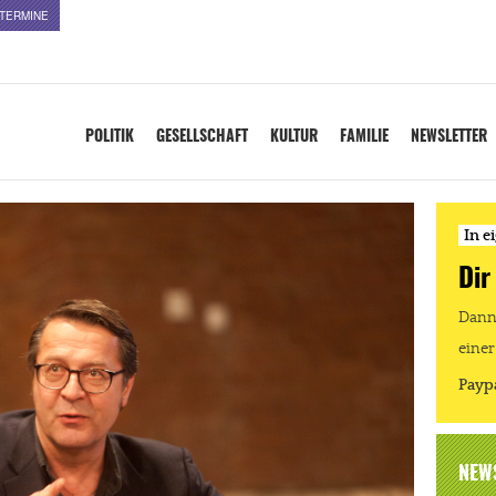
TERMINE
POLITIK
GESELLSCHAFT
KULTUR
FAMILIE
NEWSLETTER
In e
Dir
Dann 
einer
Payp
NEW