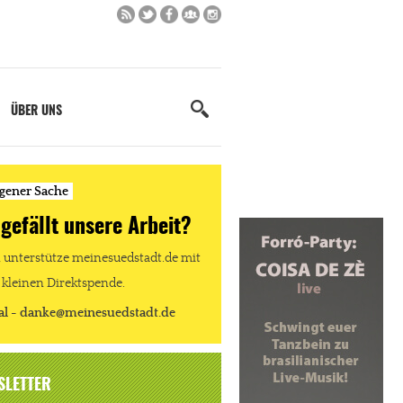
ÜBER UNS
igener Sache
 gefällt unsere Arbeit?
unterstütze meinesuedstadt.de mit
 kleinen Direktspende.
al - danke@meinesuedstadt.de
SLETTER