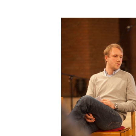
In eigener Sache
Dir gefällt unse
meinesuedstadt.de finanziert sich dur
Solltest Du unsere unabhängige Bericht