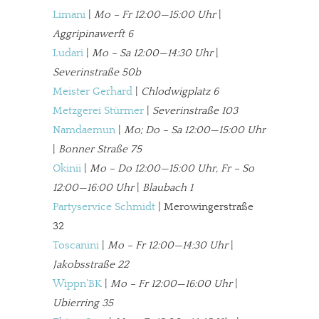
Limani
|
Mo – Fr 12:00—15:00 Uhr
|
Aggripinawerft 6
In eigener Sache
Ludari
|
Mo – Sa 12:00—14:30 Uhr
|
Severinstraße 50b
Dir gefällt unsere Arbeit?
Meister Gerhard
|
Chlodwigplatz 6
Metzgerei Stürmer
|
Severinstraße 103
meinesuedstadt.de finanziert sich durch Partnerprofile und
Namdaemun
|
Mo; Do – Sa 12:00—15:00 Uhr
Werbung. Beide Einnahmequellen sind in den letzten Monaten
|
Bonner Straße 75
stark zurückgegangen.
Okinii
|
Mo – Do 12:00—15:00 Uhr, Fr – So
Solltest Du unsere unabhängige Berichterstattung schätzen,
12:00—16:00 Uhr
|
Blaubach 1
kannst Du uns mit einer kleinen Spende unterstützen.
Partyservice Schmidt
| Merowingerstraße
Paypal - danke@meinesuedstadt.de
32
Toscanini
|
Mo – Fr 12:00—14:30 Uhr
|
Jakobsstraße 22
JETZT SPENDEN
Schon erledigt!
Wippn’BK
|
Mo – Fr 12:00—16:00 Uhr
|
Ubierring 35