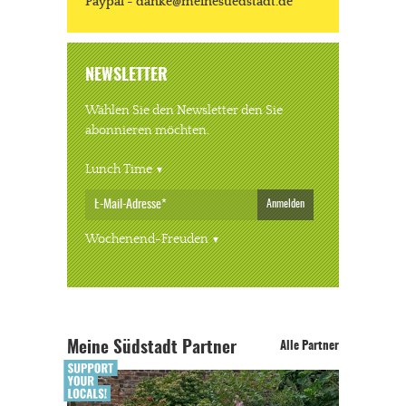
Paypal - danke@meinesuedstadt.de
NEWSLETTER
Wählen Sie den Newsletter den Sie
abonnieren möchten.
Lunch Time
Anmelden
Wochenend-Freuden
Meine Südstadt Partner
Alle Partner