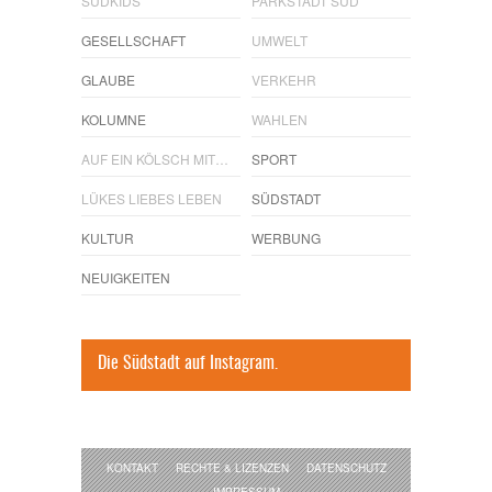
SÜDKIDS
PARKSTADT SÜD
GESELLSCHAFT
UMWELT
GLAUBE
VERKEHR
KOLUMNE
WAHLEN
AUF EIN KÖLSCH MIT…
SPORT
LÜKES LIEBES LEBEN
SÜDSTADT
KULTUR
WERBUNG
NEUIGKEITEN
Die Südstadt auf Instagram.
KONTAKT
RECHTE & LIZENZEN
DATENSCHUTZ