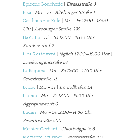
Epicerie Boucherie
|
Elsassstraße 3
Elsa
|
Mo – Fr
|
Alteburger Straße 1
Gasthaus zur Eule
|
Mo – Fr 12:00—15:00
Uhr
|
Alteburger Straße 299
HaPTiLu
|
Di – Sa 12:00—15:00 Uhr
|
Kartäuserhof 2
Ilios Restaurant
|
täglich 12:00—15:00 Uhr
|
Dreikönigenstraße 54
La Esquina
|
Mo – Sa 12:00—14:30 Uhr
|
Severinstraße 41
Leone
| Mo – Fr |
Im Zollhafen 24
Limani
|
Mo – Fr 12:00—15:00 Uhr
|
Aggripinawerft 6
Ludari
|
Mo – Sa 12:00—14:30 Uhr
|
Severinstraße 50b
Meister Gerhard
|
Chlodwigplatz 6
Metzgerei Stürmer
|
Severinstraße 103