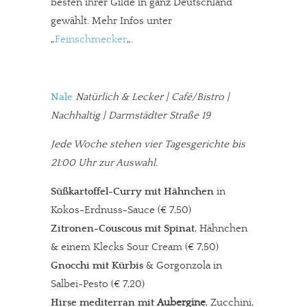
besten ihrer Gilde in ganz Deutschland
gewählt. Mehr Infos unter
„
Feinschmecker
„.
Nale
Natürlich & Lecker | Café/Bistro |
Nachhaltig | Darmstädter Straße 19
Jede Woche stehen vier Tagesgerichte bis
21:00 Uhr zur Auswahl.
Süßkartoffel-Curry mit Hähnchen
in
Kokos-Erdnuss-Sauce (€ 7,50)
Zitronen-Couscous mit Spinat
, Hähnchen
& einem Klecks Sour Cream (€ 7,50)
Gnocchi mit Kürbis
& Gorgonzola in
Salbei-Pesto (€ 7,20)
Hirse mediterran mit
Aubergine
, Zucchini,