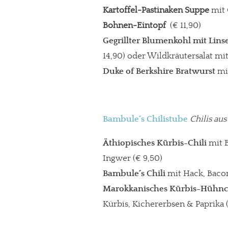
Kartoffel-Pastinaken Suppe
mit 
Bohnen-Eintopf
(€ 11,90)
Gegrillter Blumenkohl mit Lins
14,90) oder Wildkräutersalat mit
Duke of Berkshire Bratwurst
mi
Bambule´s Chilistube
Chilis aus
Äthiopisches Kürbis-Chili
mit B
Ingwer (€ 9,50)
Bambule´s Chili
mit Hack, Bacon
Marokkanisches Kürbis-Hühn
Kürbis, Kichererbsen & Paprika 