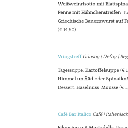
Weißweinrisotto mit Blattspina
Paypal - danke@meinesuedstadt.de
Penne mit Hähnchenstreifen
, T
Griechische Bauernwurst auf F
(€ 14,50)
JETZT SPENDEN
Schon erledi
Vringstreff
Günstig | Deftig | B
Tagessuppe:
Kartoffelsuppe
(€ 
Himmel un Ääd
oder
Spinatkn
Dessert:
Haselnuss-Mousse
(€ 1
Café Bar Italico
Café | italienis
Filoncino mit Mortadella
, Prov