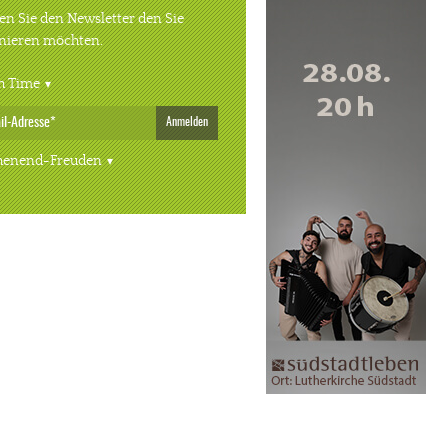
n Sie den Newsletter den Sie
nieren möchten.
h Time
Anmelden
enend-Freuden