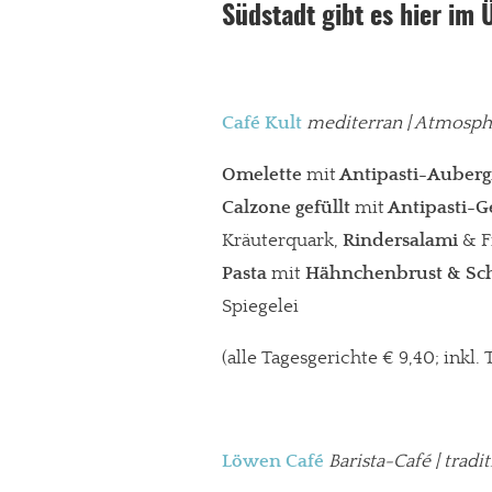
Südstadt gibt es hier im 
Café Kult
mediterran
| Atmosphä
Omelette
mit
Antipasti-Auberg
Calzone gefüllt
mit
Antipasti-
Kräuterquark,
Rindersalami
& F
Pasta
mit
Hähnchenbrust
& Sc
Spiegelei
(alle Tagesgerichte € 9,40; inkl.
Löwen Café
Barista-Café
| tradi