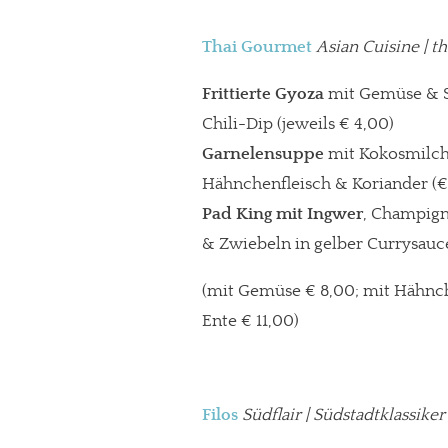
Thai Gourmet
Asian Cuisine | t
Frittierte Gyoza
mit Gemüse & 
Chili-Dip (jeweils € 4,00)
Garnelensuppe
mit Kokosmilch
Hähnchenfleisch & Koriander (€
Pad King
mit Ingwer
, Champig
& Zwiebeln in gelber Currysauc
(mit Gemüse € 8,00; mit Hähnch
Ente € 11,00)
In eigener Sache
Dir gefällt unse
Filos
Südflair | Südstadtklassike
meinesuedstadt.de finanziert sich dur
Solltest Du unsere unabhängige Bericht