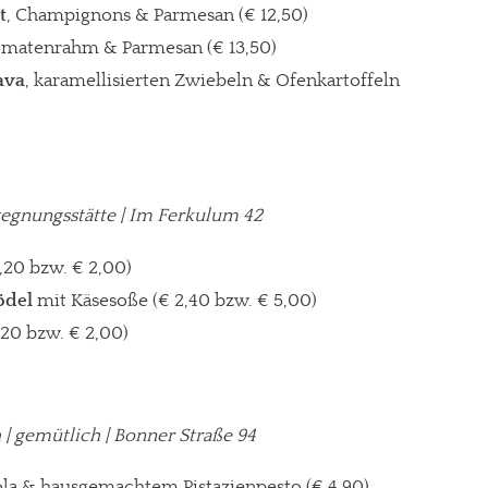
t
, Champignons & Parmesan (€ 12,50)
omatenrahm & Parmesan (€ 13,50)
ava
, karamellisierten Zwiebeln & Ofenkartoffeln
gt!
egegnungsstätte | Im Ferkulum 42
1,20 bzw. € 2,00)
ödel
mit Käsesoße (€ 2,40 bzw. € 5,00)
,20 bzw. € 2,00)
ch | gemütlich | Bonner Straße 94
ola & hausgemachtem Pistazienpesto (€ 4,90)