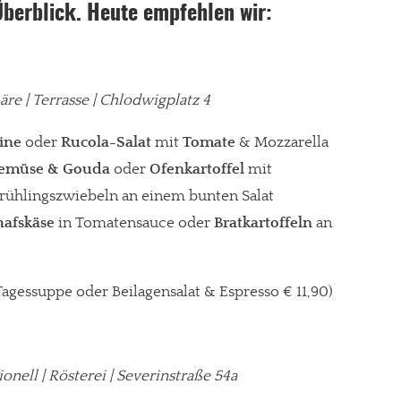
Überblick. Heute empfehlen wir:
re | Terrasse | Chlodwigplatz 4
ine
oder
Rucola-Salat
mit
Tomate
& Mozzarella
Gemüse & Gouda
oder
Ofenkartoffel
mit
rühlingszwiebeln an einem bunten Salat
hafskäse
in Tomatensauce oder
Bratkartoffeln
an
 Tagessuppe oder Beilagensalat & Espresso € 11,90)
tionell | Rösterei | Severinstraße 54a