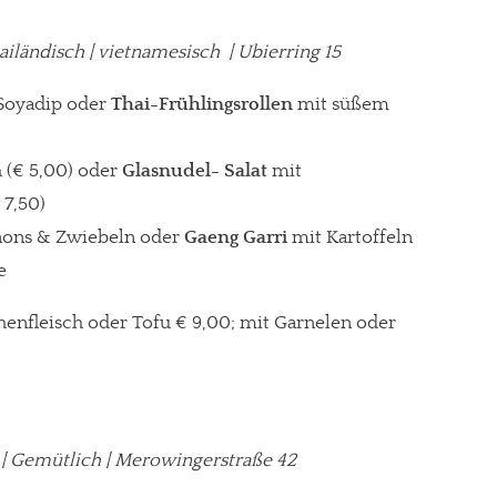
hailändisch | vietnamesisch
| Ubierring 15
Soyadip oder
Thai-Frühlingsrollen
mit süßem
 (€ 5,00) oder
Glasnudel- Salat
mit
 7,50)
nons & Zwiebeln oder
Gaeng Garri
mit Kartoffeln
e
enfleisch oder Tofu € 9,00; mit Garnelen oder
re Arbeit?
r | Gemütlich | Merowingerstraße 42
ch Partnerprofile und Werbung. Beide Einnahmequellen sind in den let
erstattung schätzen, kannst Du uns mit einer kleinen Spende unterstüt