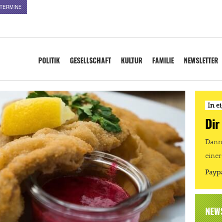
TERMINE
POLITIK
GESELLSCHAFT
KULTUR
FAMILIE
NEWSLETTER
In e
Dir
Dann 
einer
Payp
NEW