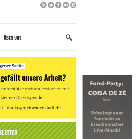
ÜBER UNS
igener Sache
 gefällt unsere Arbeit?
unterstütze meinesuedstadt.de mit
 kleinen Direktspende.
al - danke@meinesuedstadt.de
SLETTER