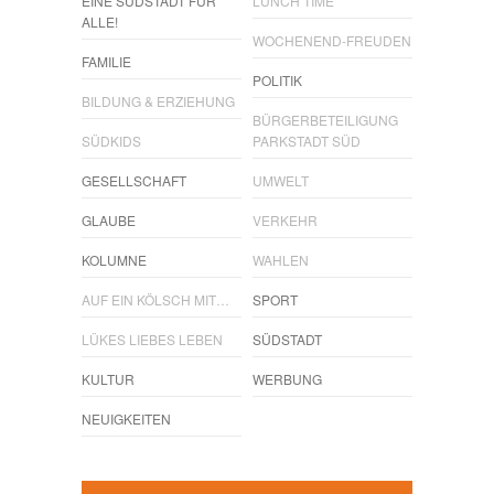
EINE SÜDSTADT FÜR
LUNCH TIME
ALLE!
WOCHENEND-FREUDEN
FAMILIE
POLITIK
BILDUNG & ERZIEHUNG
BÜRGERBETEILIGUNG
SÜDKIDS
PARKSTADT SÜD
GESELLSCHAFT
UMWELT
GLAUBE
VERKEHR
KOLUMNE
WAHLEN
AUF EIN KÖLSCH MIT…
SPORT
LÜKES LIEBES LEBEN
SÜDSTADT
KULTUR
WERBUNG
NEUIGKEITEN