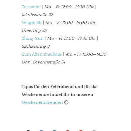
meinesuedstadt.de finanziert sich durch Partnerprofile und
Toscanini
|
Mo – Fr 12:00—14:30 Uhr
|
Werbung. Beide Einnahmequellen sind in den letzten Monaten
Jakobsstraße 22
stark zurückgegangen.
Wippn’BK
|
Mo – Fr 12:00—16:00 Uhr
|
Solltest Du unsere unabhängige Berichterstattung schätzen,
Ubierring 35
kannst Du uns mit einer kleinen Spende unterstützen.
Zhing-Sam
|
Mo – Fr 12:00—14:45 Uhr
|
Paypal - danke@meinesuedstadt.de
Sachsenring 3
Zum Alten Brauhaus
|
Mo – Fr 12:00—14:30
Uhr
|
Severinstraße 51
JETZT SPENDEN
Schon erledigt!
Tipps für den Feierabend und für das
Wochenende findet ihr in unseren
Wochenendfreuden
🙂