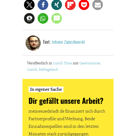
Text:
Johann Zajaczkowski
Veröffentlich in
Lunch Time
mit
Gastronomie
,
Lunch
,
Mittagstisch
In eigener Sache
Dir gefällt unsere Arbeit?
meinesuedstadt.de finanziert sich durch
Partnerprofile und Werbung. Beide
Einnahmequellen sind in den letzten
Monaten stark zurückgegangen.