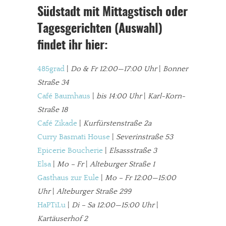
Südstadt mit Mittagstisch oder
Tagesgerichten (Auswahl)
findet ihr hier:
485grad
|
Do & Fr 12:00—17:00 Uhr
|
Bonner
Straße 34
Café Baumhaus
|
bis 14:00 Uhr
|
Karl-Korn-
Straße 18
Café Zikade
|
Kurfürstenstraße 2a
Curry Basmati House
|
Severinstraße 53
Epicerie Boucherie
|
Elsassstraße 3
Elsa
|
Mo – Fr
|
Alteburger Straße 1
Gasthaus zur Eule
|
Mo – Fr 12:00—15:00
Uhr
|
Alteburger Straße 299
HaPTiLu
|
Di – Sa 12:00—15:00 Uhr
|
Kartäuserhof 2