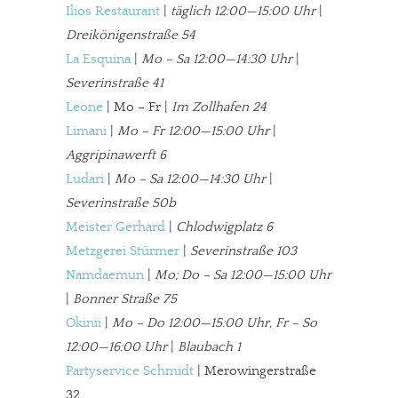
Ilios Restaurant
|
täglich 12:00—15:00 Uhr
|
Dreikönigenstraße 54
La Esquina
|
Mo – Sa 12:00—14:30 Uhr
|
Severinstraße 41
Leone
| Mo – Fr |
Im Zollhafen 24
Limani
|
Mo – Fr 12:00—15:00 Uhr
|
Aggripinawerft 6
Ludari
|
Mo – Sa 12:00—14:30 Uhr
|
Severinstraße 50b
Meister Gerhard
|
Chlodwigplatz 6
Metzgerei Stürmer
|
Severinstraße 103
Namdaemun
|
Mo; Do – Sa 12:00—15:00 Uhr
|
Bonner Straße 75
In eigener Sache
Okinii
|
Mo – Do 12:00—15:00 Uhr, Fr – So
12:00—16:00 Uhr
|
Blaubach 1
Dir gefällt unsere Arbeit?
Partyservice Schmidt
| Merowingerstraße
32