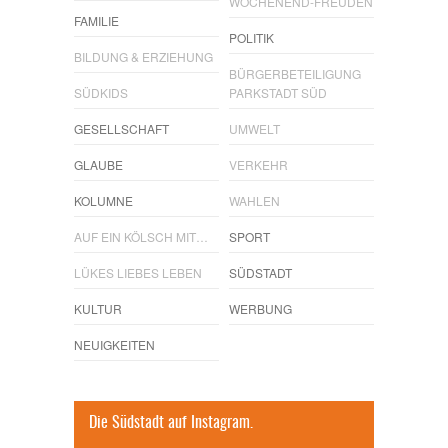
WOCHENEND-FREUDEN
FAMILIE
POLITIK
BILDUNG & ERZIEHUNG
BÜRGERBETEILIGUNG
SÜDKIDS
PARKSTADT SÜD
GESELLSCHAFT
UMWELT
GLAUBE
VERKEHR
KOLUMNE
WAHLEN
AUF EIN KÖLSCH MIT…
SPORT
LÜKES LIEBES LEBEN
SÜDSTADT
KULTUR
WERBUNG
NEUIGKEITEN
Die Südstadt auf Instagram.