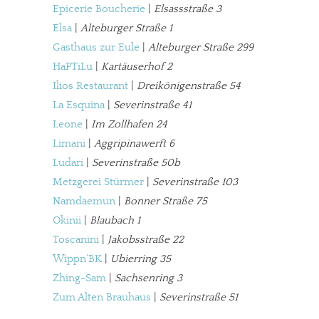
Epicerie Boucherie
|
Elsassstraße 3
Elsa
|
Alteburger Straße 1
Gasthaus zur Eule
|
Alteburger Straße 299
HaPTiLu
|
Kartäuserhof 2
Ilios Restaurant
|
Dreikönigenstraße 54
La Esquina
|
Severinstraße 41
Leone
|
Im Zollhafen 24
Limani
|
Aggripinawerft 6
Ludari
|
Severinstraße 50b
Metzgerei Stürmer
|
Severinstraße 103
Namdaemun
|
Bonner Straße 75
Okinii
|
Blaubach 1
Toscanini
|
Jakobsstraße 22
Wippn’BK
|
Ubierring 35
Zhing-Sam
|
Sachsenring 3
Zum Alten Brauhaus
|
Severinstraße 51