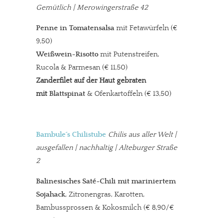
Gemütlich | Merowingerstraße 42
Penne in Tomatensalsa
mit Fetawürfeln (€
9,50)
Weißwein-Risotto
mit Putenstreifen,
Rucola & Parmesan
(€ 11,50)
Zanderfilet auf der Haut gebraten
mit
Blattspinat
& Ofenkartoffeln (€ 13,50)
Bambule´s Chilistube
Chilis aus aller Welt
|
ausgefallen | nachhaltig | Alteburger Straße
2
Balinesisches Saté-Chili mit mariniertem
Sojahack
, Zitronengras, Karotten,
Bambussprossen & Kokosmilch (€ 8,90/€