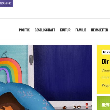
TERMINE
POLITIK
GESELLSCHAFT
KULTUR
FAMILIE
NEWSLETTER
In e
Dir
Dann 
einer
Payp
NEW