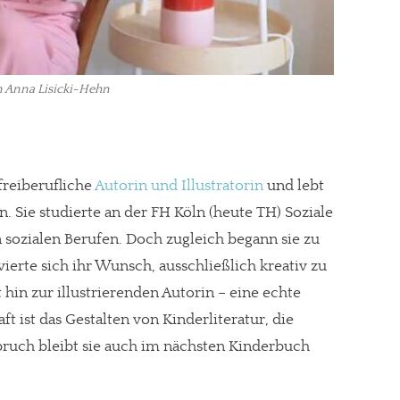
n Anna Lisicki-Hehn
freiberufliche
Autorin und Illustratorin
und lebt
ln. Sie studierte an der FH Köln (heute TH) Soziale
n sozialen Berufen. Doch zugleich begann sie zu
vierte sich ihr Wunsch, ausschließlich kreativ zu
t hin zur illustrierenden Autorin – eine echte
t ist das Gestalten von Kinderliteratur, die
re Arbeit?
nspruch bleibt sie auch im nächsten Kinderbuch
ch Partnerprofile und Werbung. Beide Einnahmequellen sind in den let
erstattung schätzen, kannst Du uns mit einer kleinen Spende unterstüt