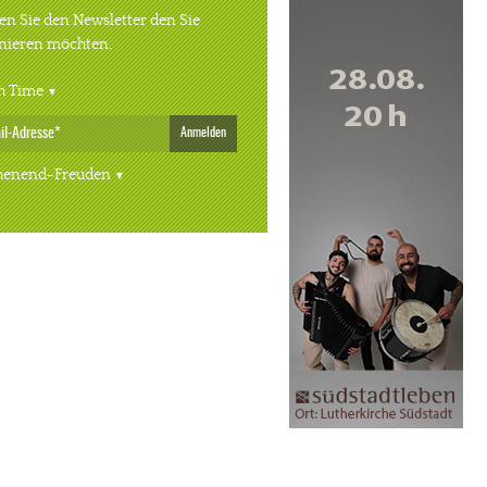
n Sie den Newsletter den Sie
nieren möchten.
h Time
Anmelden
enend-Freuden