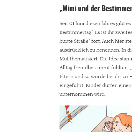
„Mimi und der Bestimme
Paypal - danke@meinesuedstadt.de
Seit 01.Juni diesen Jahres gibt
JETZT SPENDEN
Schon erledi
Bestimmertag“. Es ist ihr zweit
bunte Straße“ fort. Auch hier st
ausdrücklich zu benennen. In 
Mut thematisiert. Die Idee stam
Alltag fremdbestimmt fühlten. 
Eltern und so wurde bei ihr zu 
eingeführt. Kinder dürfen einen
unternommen wird.