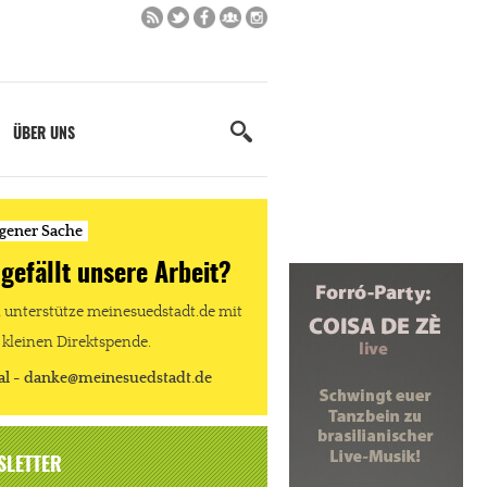
ÜBER UNS
igener Sache
 gefällt unsere Arbeit?
unterstütze meinesuedstadt.de mit
 kleinen Direktspende.
al - danke@meinesuedstadt.de
SLETTER