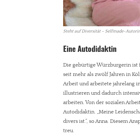
Steht auf Diversität – Selfmade-Autori
Eine Autodidaktin
Die gebürtige Würzburgerin ist 
seit mehr als zwölf Jahren in Kö
Arbeit und arbeitete jahrelang i
illustrieren und dadurch intensi
arbeiten. Von der sozialen Arbei
In eigener Sache
Autodidaktin. „Meine Leidenschaf
Dir gefällt unse
divers ist.“, so Anna. Diesem A
treu.
meinesuedstadt.de finanziert sich dur
Solltest Du unsere unabhängige Bericht