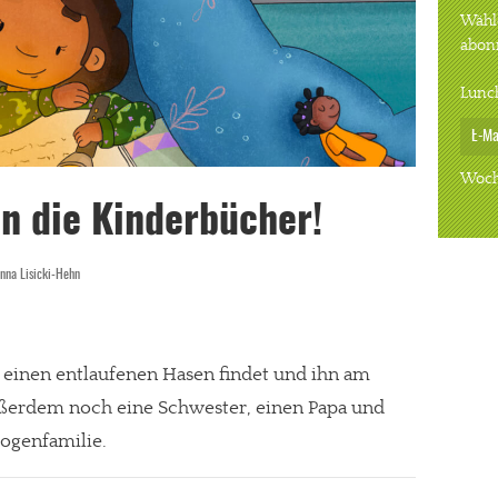
Wähle
abon
Lunc
Woch
in die Kinderbücher!
nna Lisicki-Hehn
 einen entlaufenen Hasen findet und ihn am
ßerdem noch eine Schwester, einen Papa und
bogenfamilie.