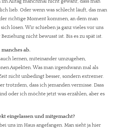
sich im Alltag manchmal nicht gewahr, dass man
 dich lieb. Oder wenn was schlecht läuft, das man
 der richtige Moment kommen, an dem man
sich lösen. Wir schieben ja ganz vieles vor uns
 Beziehung nicht bewusst ist. Bis es zu spät ist.
ch manches ab.
 auch lernen, miteinander umzugehen,
önen Aspekten. Was man irgendwann mal als
eit nicht unbedingt besser, sondern extremer.
er trotzdem, dass ich jemanden vermisse. Dass
ind oder ich möchte jetzt was erzählen, aber es
re Arbeit?
jekt eingelassen und mitgemacht?
ch Partnerprofile und Werbung. Beide Einnahmequellen sind in den let
bei uns im Haus angefangen. Man sieht ja hier
erstattung schätzen, kannst Du uns mit einer kleinen Spende unterstüt