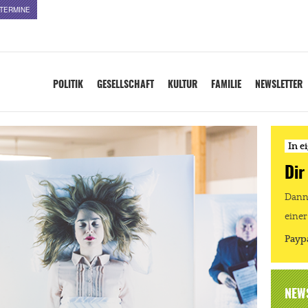
TERMINE
POLITIK
GESELLSCHAFT
KULTUR
FAMILIE
NEWSLETTER
In e
Dir
Dann 
einer
Payp
NEW