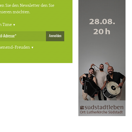
n Sie den Newsletter den Sie
nieren möchten.
h Time
Anmelden
enend-Freuden