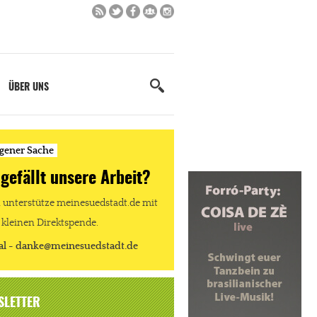
ÜBER UNS
igener Sache
 gefällt unsere Arbeit?
unterstütze meinesuedstadt.de mit
 kleinen Direktspende.
al - danke@meinesuedstadt.de
SLETTER