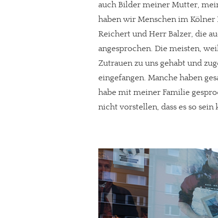
auch Bilder meiner Mutter, mei
Paypal - danke@meinesuedstadt.de
haben wir Menschen im Kölner 
Reichert und Herr Balzer, die a
angesprochen. Die meisten, wei
JETZT SPENDEN
Schon erledi
Zutrauen zu uns gehabt und zug
eingefangen. Manche haben gesagt:
habe mit meiner Familie gesproc
nicht vorstellen, dass es so sein 