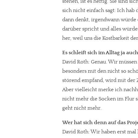
stehen, ist es heftig. Sie sind 
sich nicht einfach sagt: Ich hab
dann denkt, irgendwann würde
darüber spricht und alles würde 
her, weil uns die Kostbarkeit der
Es schleift sich im Alltag ja au
David Roth: Genau. Wir müssen
besonders mit den nicht so sch
störend empfand, wird mit der Z
Aber vielleicht merke ich nachh
nicht mehr die Socken im Flur s
In eigener Sache
geht nicht mehr.
Dir gefällt unse
Wer hat sich denn auf das Pro
meinesuedstadt.de finanziert sich dur
David Roth: Wir haben erst mal 
Solltest Du unsere unabhängige Bericht