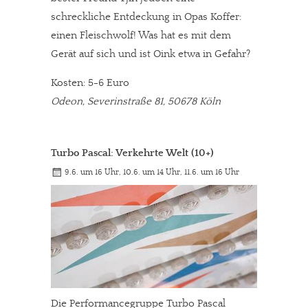
Solltest Du unsere unabhängige Berichterstattung schätzen,
schreckliche Entdeckung in Opas Koffer:
kannst Du uns mit einer kleinen Spende unterstützen.
einen Fleischwolf! Was hat es mit dem
Paypal - danke@meinesuedstadt.de
Gerät auf sich und ist Oink etwa in Gefahr?
Kosten: 5-6 Euro
Odeon, Severinstraße 81, 50678 Köln
JETZT SPENDEN
Schon erledigt!
Turbo Pascal: Verkehrte Welt (10+)
9.6. um 16 Uhr, 10.6. um 14 Uhr, 11.6. um 16 Uhr
Die Performancegruppe Turbo Pascal