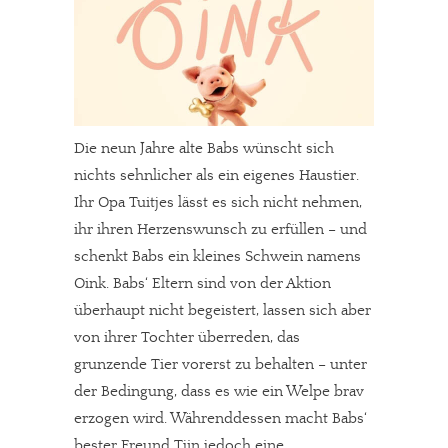
Die neun Jahre alte Babs wünscht sich
nichts sehnlicher als ein eigenes Haustier.
Ihr Opa Tuitjes lässt es sich nicht nehmen,
ihr ihren Herzenswunsch zu erfüllen – und
schenkt Babs ein kleines Schwein namens
Oink. Babs‘ Eltern sind von der Aktion
In eigener Sache
überhaupt nicht begeistert, lassen sich aber
Dir gefällt unsere Arbeit?
von ihrer Tochter überreden, das
grunzende Tier vorerst zu behalten – unter
meinesuedstadt.de finanziert sich durch Partnerprofile und
der Bedingung, dass es wie ein Welpe brav
Werbung. Beide Einnahmequellen sind in den letzten Monaten
erzogen wird. Währenddessen macht Babs‘
stark zurückgegangen.
bester Freund Tjin jedoch eine