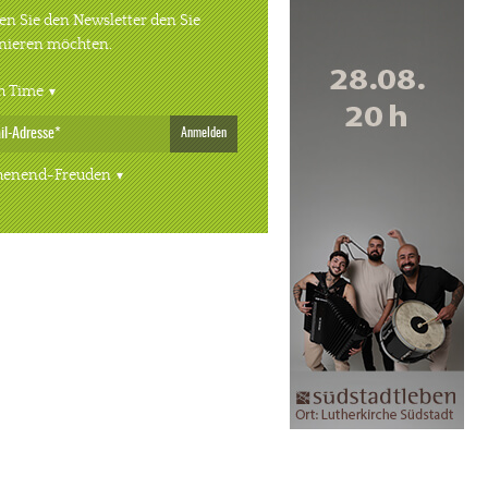
n Sie den Newsletter den Sie
nieren möchten.
h Time
Anmelden
enend-Freuden