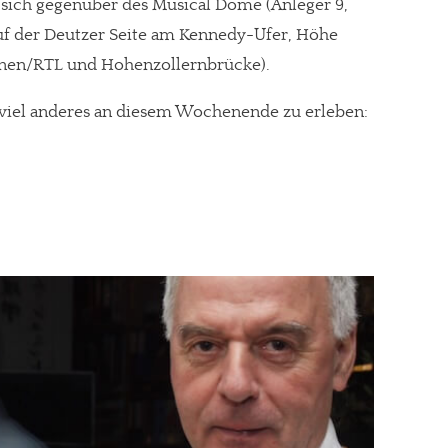
 sich gegenüber des Musical Dome (Anleger 9,
uf der Deutzer Seite am Kennedy-Ufer, Höhe
nen/RTL und Hohenzollernbrücke).
h viel anderes an diesem Wochenende zu erleben:
re Arbeit?
ch Partnerprofile und Werbung. Beide Einnahmequellen sind in den let
erstattung schätzen, kannst Du uns mit einer kleinen Spende unterstüt