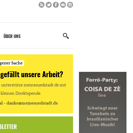
ÜBER UNS
igener Sache
 gefällt unsere Arbeit?
unterstütze meinesuedstadt.de mit
 kleinen Direktspende.
al - danke@meinesuedstadt.de
SLETTER