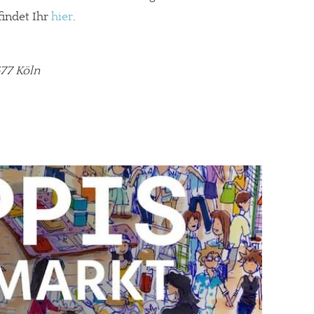
indet Ihr
hier
.
77 Köln