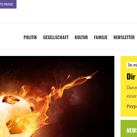
TERMINE
POLITIK
GESELLSCHAFT
KULTUR
FAMILIE
NEWSLETTER
In e
Dir
Dann 
einer
Payp
NEW