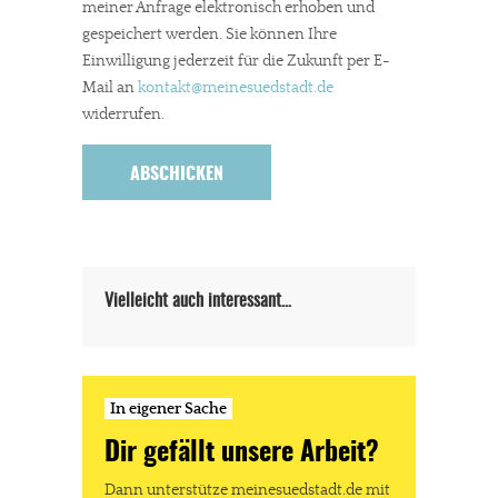
meiner Anfrage elektronisch erhoben und
gespeichert werden. Sie können Ihre
Einwilligung jederzeit für die Zukunft per E-
Mail an
kontakt
@meinesuedstadt.de
In eigener Sache
widerrufen.
Dir gefällt unsere Arbeit?
meinesuedstadt.de finanziert sich durch Partnerprofile und
Werbung. Beide Einnahmequellen sind in den letzten Monaten
stark zurückgegangen.
Vielleicht auch interessant…
Solltest Du unsere unabhängige Berichterstattung schätzen,
kannst Du uns mit einer kleinen Spende unterstützen.
Paypal - danke@meinesuedstadt.de
In eigener Sache
Dir gefällt unsere Arbeit?
JETZT SPENDEN
Schon erledigt!
Dann unterstütze meinesuedstadt.de mit