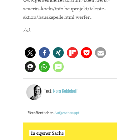
www.gemeinden.erzbistum-koeln.de/st-
severin-koeln/info.bauprojekt/talente-
aktion/hauskapelle.html werfen.
/nk
Text:
Nora Koldehoff
Veröffentlich in
Aufgeschnappt
In eigener Sache