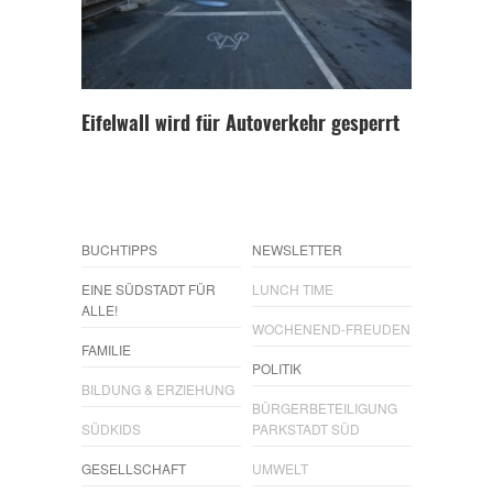
Eifelwall wird für Autoverkehr gesperrt
BUCHTIPPS
NEWSLETTER
EINE SÜDSTADT FÜR
LUNCH TIME
ALLE!
WOCHENEND-FREUDEN
FAMILIE
POLITIK
BILDUNG & ERZIEHUNG
BÜRGERBETEILIGUNG
SÜDKIDS
PARKSTADT SÜD
GESELLSCHAFT
UMWELT