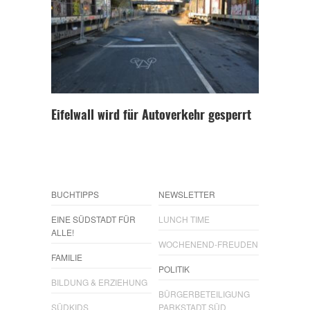
Eifelwall wird für Autoverkehr gesperrt
BUCHTIPPS
NEWSLETTER
EINE SÜDSTADT FÜR
LUNCH TIME
ALLE!
WOCHENEND-FREUDEN
FAMILIE
POLITIK
BILDUNG & ERZIEHUNG
BÜRGERBETEILIGUNG
SÜDKIDS
PARKSTADT SÜD