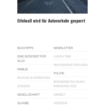
Eifelwall wird für Autoverkehr gesperrt
BUCHTIPPS
NEWSLETTER
EINE SÜDSTADT FÜR
LUNCH TIME
ALLE!
WOCHENEND-FREUDEN
FAMILIE
POLITIK
BILDUNG & ERZIEHUNG
BÜRGERBETEILIGUNG
SÜDKIDS
PARKSTADT SÜD
GESELLSCHAFT
UMWELT
GLAUBE
VERKEHR