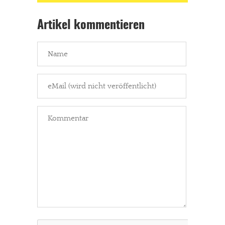
In eigener Sache
Artikel kommentieren
Dir gefällt unsere Arbeit?
meinesuedstadt.de finanziert sich durch Partnerprofile und
Werbung. Beide Einnahmequellen sind in den letzten Monaten
stark zurückgegangen.
Solltest Du unsere unabhängige Berichterstattung schätzen,
kannst Du uns mit einer kleinen Spende unterstützen.
Paypal - danke@meinesuedstadt.de
JETZT SPENDEN
Schon erledigt!