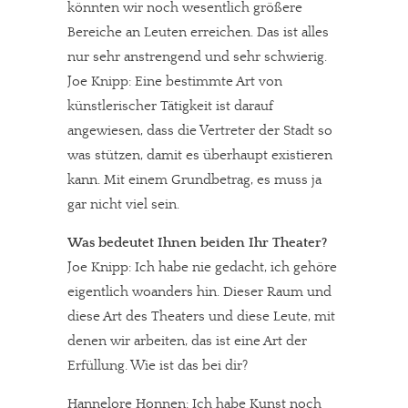
könnten wir noch wesentlich größere
Bereiche an Leuten erreichen. Das ist alles
nur sehr anstrengend und sehr schwierig.
Joe Knipp: Eine bestimmte Art von
In eigener Sache
künstlerischer Tätigkeit ist darauf
angewiesen, dass die Vertreter der Stadt so
Dir gefällt unsere Arbeit?
was stützen, damit es überhaupt existieren
meinesuedstadt.de finanziert sich durch Partnerprofile und
kann. Mit einem Grundbetrag, es muss ja
Werbung. Beide Einnahmequellen sind in den letzten Monaten
gar nicht viel sein.
stark zurückgegangen.
Was bedeutet Ihnen beiden Ihr Theater?
Solltest Du unsere unabhängige Berichterstattung schätzen,
Joe Knipp: Ich habe nie gedacht, ich gehöre
kannst Du uns mit einer kleinen Spende unterstützen.
eigentlich woanders hin. Dieser Raum und
Paypal - danke@meinesuedstadt.de
diese Art des Theaters und diese Leute, mit
denen wir arbeiten, das ist eine Art der
Erfüllung. Wie ist das bei dir?
JETZT SPENDEN
Schon erledigt!
Hannelore Honnen: Ich habe Kunst noch