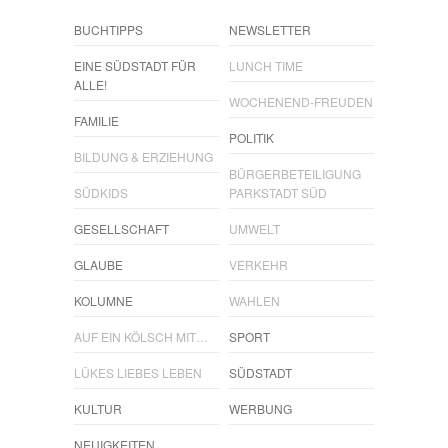
BUCHTIPPS
NEWSLETTER
EINE SÜDSTADT FÜR
LUNCH TIME
ALLE!
WOCHENEND-FREUDEN
FAMILIE
POLITIK
BILDUNG & ERZIEHUNG
BÜRGERBETEILIGUNG
SÜDKIDS
PARKSTADT SÜD
GESELLSCHAFT
UMWELT
GLAUBE
VERKEHR
KOLUMNE
WAHLEN
AUF EIN KÖLSCH MIT…
SPORT
LÜKES LIEBES LEBEN
SÜDSTADT
KULTUR
WERBUNG
NEUIGKEITEN