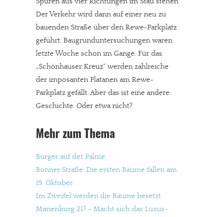
Spuren aus vier Richtungen im Stau stehen.
Der Verkehr wird dann auf einer neu zu
meinesuedstadt.de finanziert sich durch Partnerprofile und
bauenden Straße über den Rewe-Parkplatz
Werbung. Beide Einnahmequellen sind in den letzten Monaten
geführt. Baugrunduntersuchungen waren
stark zurückgegangen.
letzte Woche schon im Gange. Für das
Solltest Du unsere unabhängige Berichterstattung schätzen,
„Schönhauser Kreuz“ werden zahlreiche
kannst Du uns mit einer kleinen Spende unterstützen.
der imposanten Platanen am Rewe-
Paypal - danke@meinesuedstadt.de
Parkplatz gefällt. Aber das ist eine andere
Geschichte. Oder etwa nicht?
JETZT SPENDEN
Schon erledigt!
Mehr zum Thema
Bürger auf der Palme.
Bonner Straße: Die ersten Bäume fallen am
19. Oktober.
Im Zweifel werden die Bäume besetzt.
Marienburg 21? – Macht sich das Luxus-