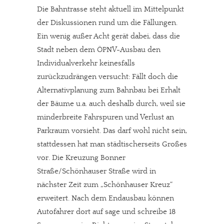
Die Bahntrasse steht aktuell im Mittelpunkt
der Diskussionen rund um die Fällungen.
Ein wenig außer Acht gerät dabei, dass die
Stadt neben dem ÖPNV-Ausbau den
Individualverkehr keinesfalls
zurückzudrängen versucht: Fällt doch die
Alternativplanung zum Bahnbau bei Erhalt
der Bäume u.a. auch deshalb durch, weil sie
minderbreite Fahrspuren und Verlust an
Parkraum vorsieht. Das darf wohl nicht sein,
stattdessen hat man städtischerseits Großes
vor. Die Kreuzung Bonner
Straße/Schönhauser Straße wird in
nächster Zeit zum „Schönhauser Kreuz“
In eigener Sache
erweitert. Nach dem Endausbau können
Autofahrer dort auf sage und schreibe 18
Dir gefällt unsere Arbeit?