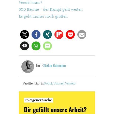
Veedel krass?
300 Bäume – der Kampf geht weiter.
Es geht immer noch größer.
Text:
Stefan Rahmann
Veröffentlich in
Politik
Umwelt
Verkehr
In eigener Sache
Dir gefällt unsere Arbeit?