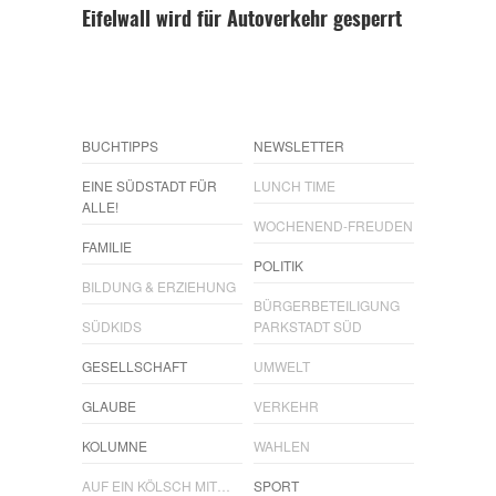
Eifelwall wird für Autoverkehr gesperrt
BUCHTIPPS
NEWSLETTER
EINE SÜDSTADT FÜR
LUNCH TIME
ALLE!
WOCHENEND-FREUDEN
FAMILIE
POLITIK
BILDUNG & ERZIEHUNG
BÜRGERBETEILIGUNG
SÜDKIDS
PARKSTADT SÜD
GESELLSCHAFT
UMWELT
GLAUBE
VERKEHR
KOLUMNE
WAHLEN
AUF EIN KÖLSCH MIT…
SPORT