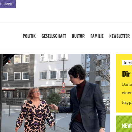
TERMINE
POLITIK
GESELLSCHAFT
KULTUR
FAMILIE
NEWSLETTER
In e
Dir
Dann 
einer
Payp
NEW