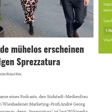
Wähle
abon
Lunc
Woch
de mühelos erscheinen
lgen Sprezzatura
tcher/Richard Klein
 Name eines Podcasts, den Südstadt-Medienfrau
m Wiesbadener Marketing-Profi André Georg
ogramm, denn „Sprezzatura“ ist laut Wikipedia