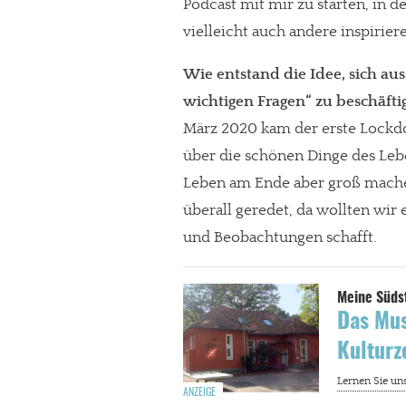
Podcast mit mir zu starten, in 
Paypal - danke@meinesuedstadt.de
vielleicht auch andere inspirier
Wie entstand die Idee, sich aus
JETZT SPENDEN
Schon erledi
wichtigen Fragen“ zu beschäfti
März 2020 kam der erste Lockdo
über die schönen Dinge des Lebe
Leben am Ende aber groß mache
überall geredet, da wollten wir
und Beobachtungen schafft.
Das Mus
Kulturz