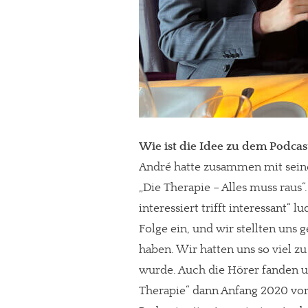
Wie ist die Idee zu dem Podcas
André hatte zusammen mit sein
„Die Therapie – Alles muss raus
interessiert trifft interessant“
In eigener Sache
Folge ein, und wir stellten uns 
haben. Wir hatten uns so viel zu
Dir gefällt unse
wurde. Auch die Hörer fanden un
meinesuedstadt.de finanziert sich dur
Therapie“ dann Anfang 2020 vor
Solltest Du unsere unabhängige Bericht