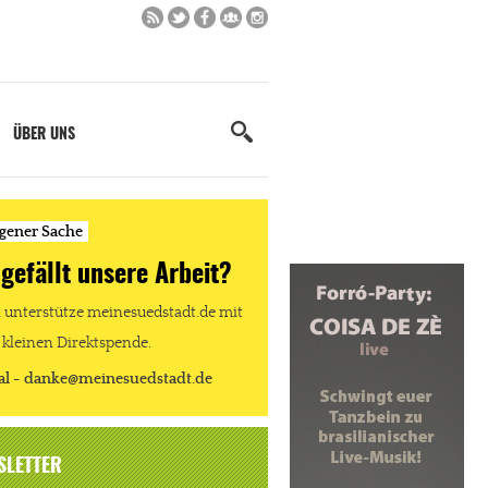
ÜBER UNS
igener Sache
 gefällt unsere Arbeit?
unterstütze meinesuedstadt.de mit
 kleinen Direktspende.
al - danke@meinesuedstadt.de
SLETTER