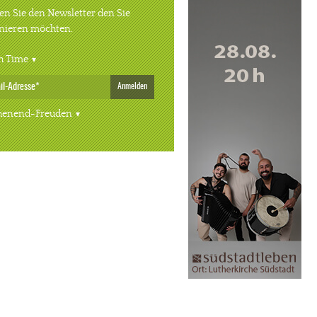
n Sie den Newsletter den Sie
nieren möchten.
h Time
Anmelden
enend-Freuden