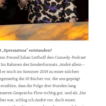
t „Sprezzatura“ entstanden?
em Freund Julian Leithoff den Comedy-Podcast
“. Im Rahmen des Sonderformats „André allein –
 lud er mich im Sommer 2019 zu einer solchen
gegenseitig die 10 Bücher vor, die uns geprägt
 erzählen, dass die Folge drei Stunden lang
re Arbeit?
seren Gesprächs-Flow richtig gut, und als „Die
ch Partnerprofile und Werbung. Beide Einnahmequellen sind in den let
bei war, schlug ich André vor, doch einen
erstattung schätzen, kannst Du uns mit einer kleinen Spende unterstüt