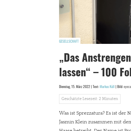
GESELLSCHAFT
„Das Anstrengen
lassen“ – 100 Fo
Dienstag, 15. März 2022 | Text:
Markus Küll
| Bild:
eyeca
Geschätzte Lesezeit: 2 Minuten
Was ist Sprezzatura? Es ist der
Jasmin Klein zusammen mit de
Haase betreibt. Der Name ist Pr